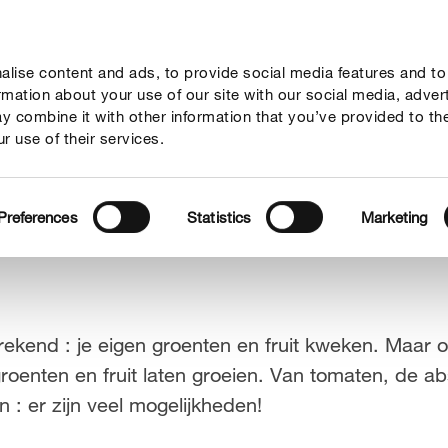
lise content and ads, to provide social media features and to
vies
Thema's
Tot je dienst
Onderneming
ormation about your use of our site with our social media, adver
y combine it with other information that you’ve provided to th
r use of their services.
Preferences
Statistics
Marketing
prekend : je eigen groenten en fruit kweken. Maar
roenten en fruit laten groeien. Van tomaten, de ab
: er zijn veel mogelijkheden!