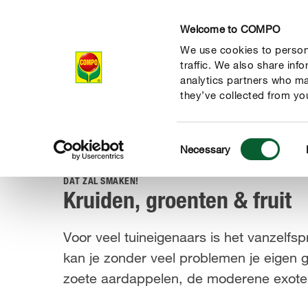
Welcome to COMPO
We use cookies to persona
Producten
Ad
traffic. We also share inf
analytics partners who ma
they’ve collected from you
Consent
Advies
Plantenverzorging
Kruiden, groenten & fruit
Necessary
COMPO
Selection
DAT ZAL SMAKEN!
Kruiden, groenten & fruit
Voor veel tuineigenaars is het vanzelfs
kan je zonder veel problemen je eigen g
de natuur
zoete aardappelen, de moderene exoten 