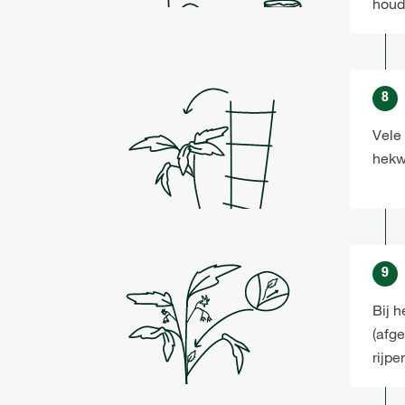
houd
8
Vele
hekw
9
Bij 
(afg
rijpe