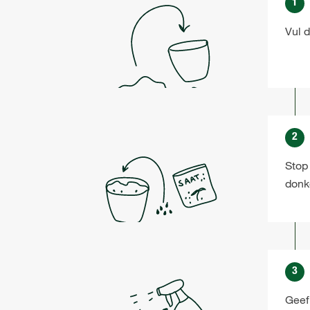
1
Vul 
2
Stop
donk
3
Geef