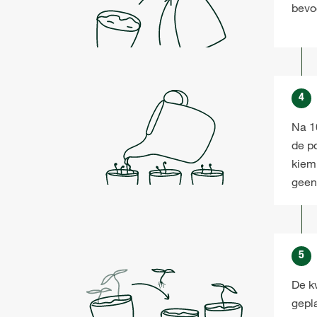
bevo
4
Na 1
de p
kiem
geen
5
De k
gepl