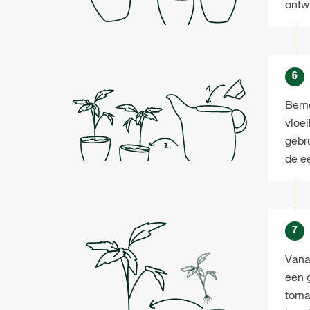
ontw
6
Beme
vloe
gebr
de e
7
Vanaf
een g
toma