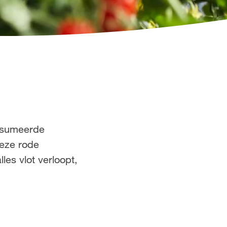
onsumeerde
deze rode
les vlot verloopt,