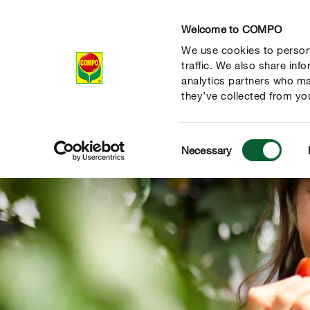
Welcome to COMPO
We use cookies to persona
Producten
Ad
traffic. We also share inf
analytics partners who ma
they’ve collected from you
Consent
Necessary
Selection
de natuur