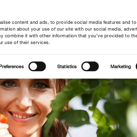
lise content and ads, to provide social media features and to
vies
Thema's
Tot je dienst
Onderneming
ormation about your use of our site with our social media, adver
y combine it with other information that you’ve provided to th
r use of their services.
Preferences
Statistics
Marketing