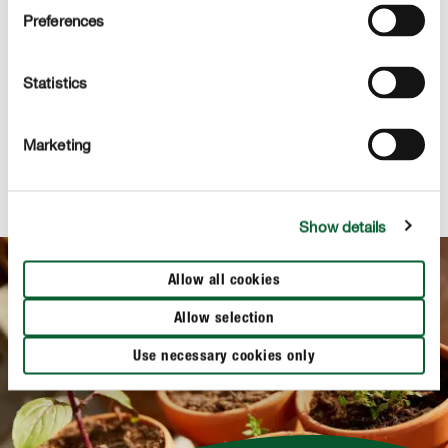
planten onvoldoende ruimte hebben om hun wortels te
Preferences
ontwikkelen. Verpot je kruiden daarom zo snel mogelijk
in een
en zorg ervoor dat de
portie verse potgrond
Statistics
planten niet de dicht bij elkaar worden geplant.
Meer tips over hoe je moet omgaan met aangekochte
Marketing
kruiden vind je in ons artikel "
Lang genieten van
aangekochte kruidenplantjes
".
Show details
Allow all cookies
Allow selection
Use necessary cookies only