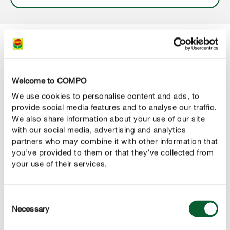
Na enige tijd moeten de kleine plantjes
in een grotere
worden aangeplant. Hiervoor kan je een aangepaste
pot
Welcome to COMPO
kruidenpotgrond gebruiken. Door de bodem van de pot te
We use cookies to personalise content and ads, to
bedekken met een laagje
zoals
drainagemateriaal
provide social media features and to analyse our traffic.
We also share information about your use of our site
COMPO Bio Granuplant Hydrokorrels
, voorkom je dat de
with our social media, advertising and analytics
planten worden blootgesteld aan wateroverlast en dat de
partners who may combine it with other information that
wortels gaan rotten. Door een portie van deze korrels
you’ve provided to them or that they’ve collected from
met de potgrond te vermengen, creëer je een luchtige
your use of their services.
structuur.
Plantjes die je in de winkel hebt
, moet je
aangekocht
Consent
eveneens zo snel mogelijk verpotten. De potten waarin
Necessary
Selection
ze worden verkocht zijn namelijk vaak zo klein dat de