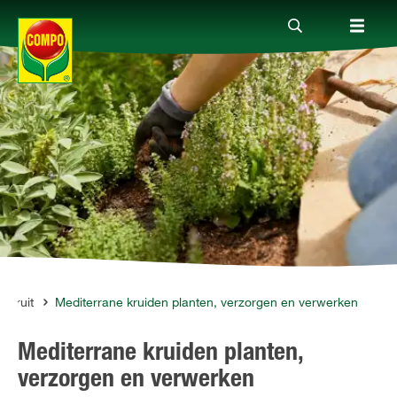
Producten
Advies
Thema's
Tot je dienst
& fruit
Mediterrane kruiden planten, verzorgen en verwerken
Mediterrane kruiden planten,
Onderneming
verzorgen en verwerken