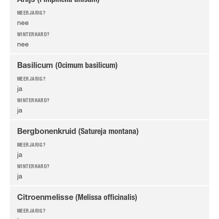
Anijs
(Pimpinella anisum)
nee
nee
Basilicum
(Ocimum basilicum)
ja
ja
Bergbonenkruid
(Satureja montana)
ja
ja
Citroenmelisse
(Melissa officinalis)