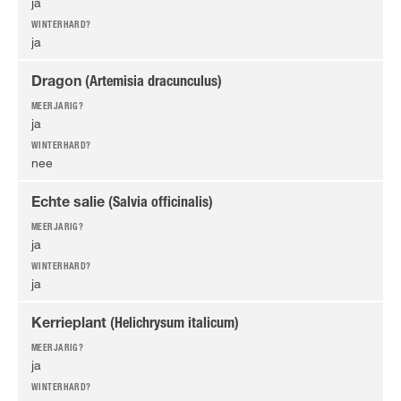
ja
ja
Dragon
(Artemisia dracunculus)
ja
nee
Echte salie
(Salvia officinalis)
ja
ja
Kerrieplant
(Helichrysum italicum)
ja