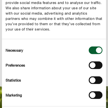
met de juiste basis kunnen de planten een gezond
provide social media features and to analyse our traffic.
We also share information about your use of our site
wortelstelsel ontwikkelen en zullen ze een rijke oogst
with our social media, advertising and analytics
produceren.
partners who may combine it with other information that
you’ve provided to them or that they’ve collected from
Voor een gezonde wortel- en plantengroei heb je
3
your use of their services.
nodig :
verschillende lagen
Drainagelaag - voorkomt wateroverlast
Consent
Necessary
Selection
Bodemverbeteraar : voor een actief bodemleven en
veel voedingsstoffen
Preferences
Potgrond - de basis voor een gezonde
wortelontwikkeling
Statistics
Marketing