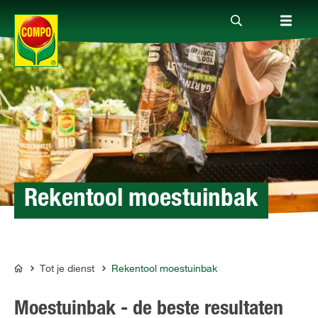
Producten
Advies
Thema's
Rekentool moestuinbak
Tot je dienst
Tot je dienst
Rekentool moestuinbak
COMPO
Onderneming
Moestuinbak - de beste resultaten