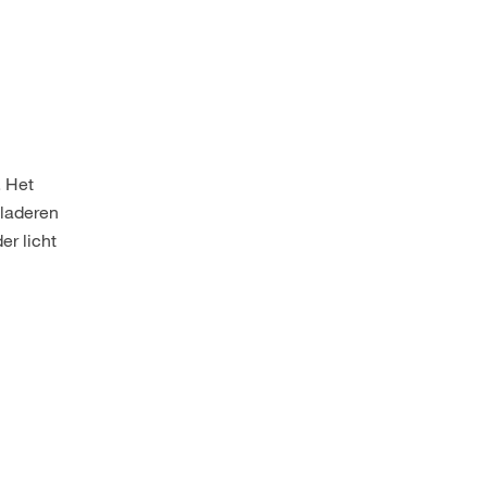
. Het
bladeren
er licht