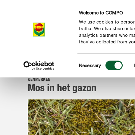
Welcome to COMPO
We use cookies to persona
Producten
Ad
traffic. We also share inf
analytics partners who ma
they’ve collected from you
Consent
Advies
Onkruid & mos
Mos in het gazon
Necessary
COMPO
Selection
KENMERKEN
Mos in het gazon
de natuur