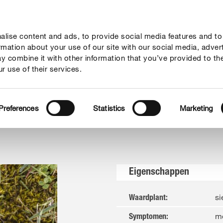
lise content and ads, to provide social media features and to
vies
Thema's
Tot je dienst
Onderneming
ormation about your use of our site with our social media, adver
y combine it with other information that you’ve provided to th
r use of their services.
Preferences
Statistics
Marketing
Eigenschappen
si
Waardplant
:
mo
Symptomen
: