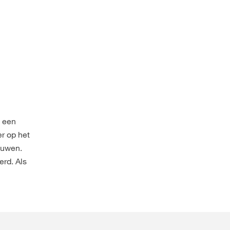
t een
r op het
ouwen.
erd. Als