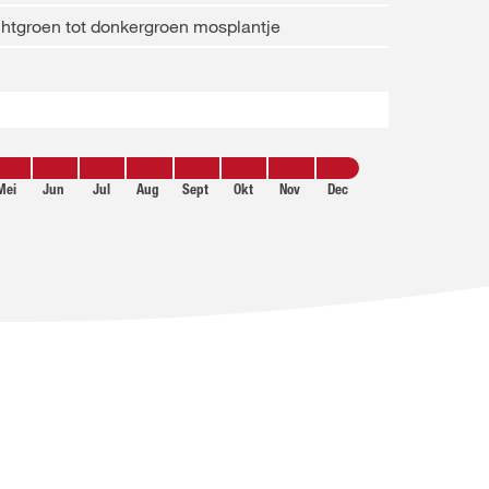
chtgroen tot donkergroen mosplantje
Mei
Jun
Jul
Aug
Sept
Okt
Nov
Dec