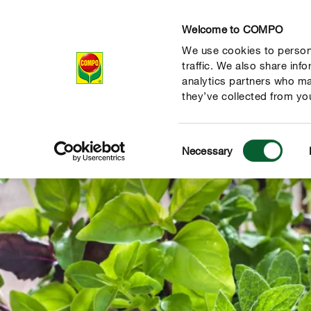
Welcome to COMPO
We use cookies to persona
Producten
Ad
traffic. We also share inf
analytics partners who ma
they’ve collected from you
Consent
Necessary
Selection
de natuur