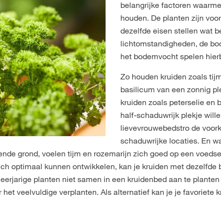
belangrijke factoren waarme
houden. De planten zijn voor
dezelfde eisen stellen wat be
lichtomstandigheden, de b
het bodemvocht spelen hierbi
Zo houden kruiden zoals tijm
basilicum van een zonnig ple
kruiden zoals peterselie en b
half-schaduwrijk plekje will
lievevrouwebedstro de voor
schaduwrijke locaties. En waa
ende grond, voelen tijm en rozemarijn zich goed op een voedse
 zich optimaal kunnen ontwikkelen, kan je kruiden met dezelfd
erjarige planten niet samen in een kruidenbed aan te planten
t veelvuldige verplanten. Als alternatief kan je je favoriete k