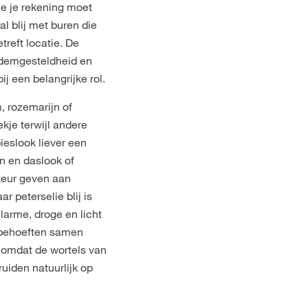
e je rekening moet
al blij met buren die
treft locatie. De
odemgesteldheid en
j een belangrijke rol.
, rozemarijn of
kje terwijl andere
ieslook liever een
en en daslook of
keur geven aan
r peterselie blij is
larme, droge en licht
e behoeften samen
 omdat de wortels van
ruiden natuurlijk op