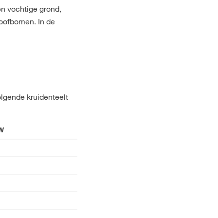
en vochtige grond,
loofbomen. In de
lgende kruidenteelt
W