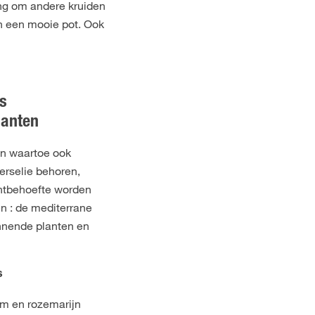
ing om andere kruiden
in een mooie pot. Ook
s
anten
en waartoe ook
erselie behoren,
chtbehoefte worden
n : de mediterrane
nende planten en
s
jm en rozemarijn