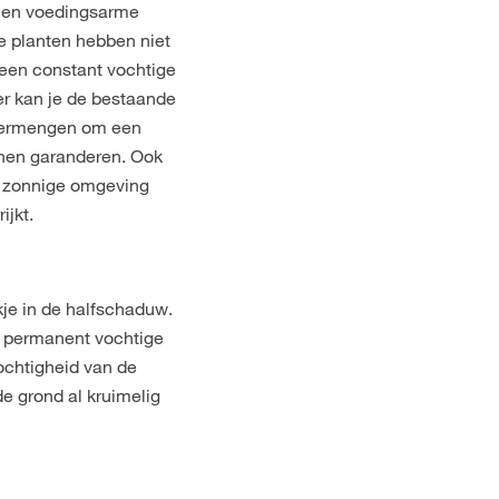
 en voedingsarme
e planten hebben niet
een constant vochtige
er kan je de bestaande
 vermengen om een
nnen garanderen. Ook
n zonnige omgeving
ijkt.
ekje in de halfschaduw.
n permanent vochtige
ochtigheid van de
de grond al kruimelig