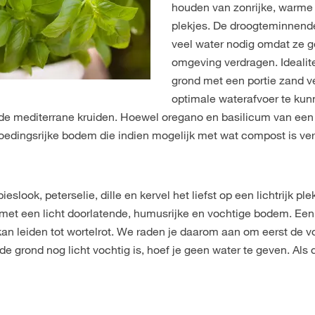
houden van zonrijke, warme
plekjes. De droogteminnend
veel water nodig omdat ze g
omgeving verdragen. Idealit
grond met een portie zand
optimale waterafvoer te ku
n de mediterrane kruiden. Hoewel oregano en basilicum van ee
edingsrijke bodem die indien mogelijk met wat compost is verr
eslook, peterselie, dille en kervel het liefst op een lichtrijk pl
j met een licht doorlatende, humusrijke en vochtige bodem. Ee
 leiden tot wortelrot. We raden je daarom aan om eerst de v
de grond nog licht vochtig is, hoef je geen water te geven. Als 