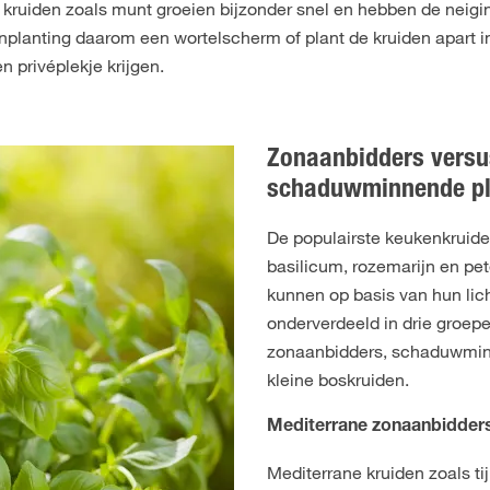
 kruiden zoals munt groeien bijzonder snel en hebben de neig
aanplanting daarom een wortelscherm of plant de kruiden apart 
en privéplekje krijgen.
Zonaanbidders versu
schaduwminnende pl
De populairste keukenkruid
basilicum, rozemarijn en pet
kunnen op basis van hun li
onderverdeeld in drie groepe
zonaanbidders, schaduwmin
kleine boskruiden.
Mediterrane zonaanbidder
Mediterrane kruiden zoals ti