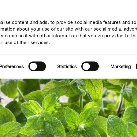
lise content and ads, to provide social media features and to
vies
Thema's
Tot je dienst
Onderneming
ormation about your use of our site with our social media, adver
y combine it with other information that you’ve provided to th
r use of their services.
Preferences
Statistics
Marketing