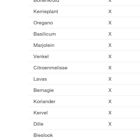
Bonenkruid
X
Kerrieplant
X
Oregano
X
Basilicum
X
Marjolein
X
Venkel
X
Citroenmelisse
X
Lavas
X
Bernagie
X
Koriander
X
Kervel
X
Dille
X
Bieslook