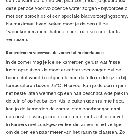
een verwarmde ruimte wilt plaatsen, moet je gedurende
deze periode voor voldoende water zorgen - bijvoorbeeld
met een sproeifles of een speciale bladverzorgingsspray.
Na maximaal twee weken moet je de den uit de
"woonkamersauna" halen en naar een koelere plaats
verhuizen.
Kamerdennen succesvol de zomer laten doorkomen
In de zomer mag je kleine kamerden gerust wat frisse
lucht opsnuiven. Je moet er echter voor zorgen dat de
boom niet wordt blootgesteld aan de felle middagzon bij
temperaturen boven 25°C. Hiervoor kan je de den in juni
het beste laten wennen op een half beschaduwde plek in
de tuin of op het balkon. Als je buiten geen ruimte hebt,
kan je de kamerden de zomer laten doorbrengen nabij
een oost- of westgeoriënteerd raam met veel lichtinval.
In kamers met zuid-georiënteerde ramen is het veiliger
om de den een paar meter van het raam te plaatsen. Zo