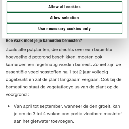
je kamerden dus misschien 2 tot 3 maanden lang
Allow all cookies
helemaal geen water te geven.
Allow selection
Norfolk-dennen krijgen trouwens het liefst kalkarm
regenwater.
Use necessary cookies only
Hoe vaak moet je je kamerden bemesten?
Zoals alle potplanten, die slechts over een beperkte
hoeveelheid potgrond beschikken, moeten ook
kamerdennen regelmatig worden bemest. Zoniet zijn de
essentiële voedingsstoffen na 1 tot 2 jaar volledig
opgebruikt en zal de plant langzaam vergaan. Ook bij de
bemesting staat de vegetatiecyclus van de plant op de
voorgrond :
Van april tot september, wanneer de den groeit, kan
je om de 3 tot 4 weken een portie vloeibare meststof
aan het gietwater toevoegen.