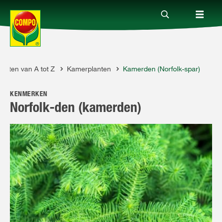
lanten van A tot Z
Kamerplanten
Kamerden (Norfolk-spar)
Producten
KENMERKEN
Advies
Norfolk-den (kamerden)
Thema's
Tot je dienst
Onderneming