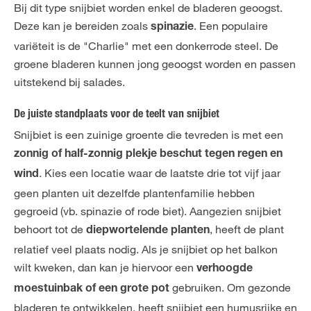
Bij dit type snijbiet worden enkel de bladeren geoogst.
Deze kan je bereiden zoals
. Een populaire
spinazie
variëteit is de "Charlie" met een donkerrode steel. De
groene bladeren kunnen jong geoogst worden en passen
uitstekend bij salades.
De juiste standplaats voor de teelt van snijbiet
Snijbiet is een zuinige groente die tevreden is met een
zonnig of half-zonnig plekje beschut tegen regen en
. Kies een locatie waar de laatste drie tot vijf jaar
wind
geen planten uit dezelfde plantenfamilie hebben
gegroeid (vb. spinazie of rode biet). Aangezien snijbiet
behoort tot de
, heeft de plant
diepwortelende planten
relatief veel plaats nodig. Als je snijbiet op het balkon
wilt kweken, dan kan je hiervoor een
verhoogde
gebruiken. Om gezonde
moestuinbak of een grote pot
bladeren te ontwikkelen, heeft snijbiet een humusrijke en