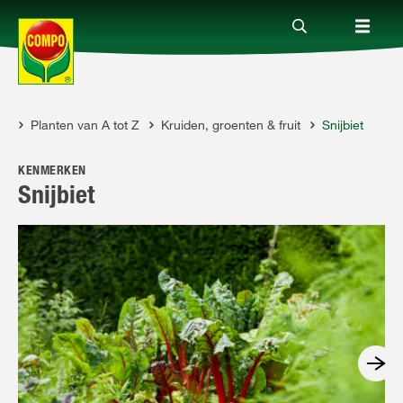
es
Planten van A tot Z
Kruiden, groenten & fruit
Snijbiet
Producten
KENMERKEN
Advies
Snijbiet
Thema's
Tot je dienst
Onderneming