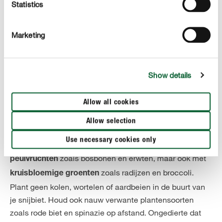
Hoe vaak moet ik mijn snijbietplanten bemesten?
Statistics
Om de ontwikkeling van zachte bladstengels te
bevorderen en zeker te zijn van een rijke oogst, moet je
Marketing
je snijbietplanten voorzien van de juiste voedingsstoffen.
Een organische meststof voorziet je planten van de
belangrijkste voedingsstoffen voor een krachtige groei
Show details
en een gezonde oogst. Dit kan bijvoorbeeld met een
vloeibare meststof die je maandelijks toevoegt aan
Allow all cookies
.
het gietwater
Allow selection
De juiste buren
Use necessary cookies only
Voor een gemengde teelt kan je snijbiet combineren met
zoals bosbonen en erwten, maar ook met
peulvruchten
zoals radijzen en broccoli.
kruisbloemige groenten
Plant geen kolen, wortelen of aardbeien in de buurt van
je snijbiet. Houd ook nauw verwante plantensoorten
zoals rode biet en spinazie op afstand. Ongedierte dat