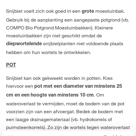
Snijbiet voelt zich ook goed in een
moestuinbak.
grote
Gebruik bij de aanplanting een aangepaste potgrond (vb.
COMPO Bio Potgrond Moestuinbakken). Kleinere
moestuinbakken zijn niet geschikt omdat de
snijbietplanten niet voldoende plaats
diepwortelende
hebben om hun wortels te ontwikkelen.
POT
Snijbiet kan ook gekweekt worden in potten. Kies
hiervoor een
pot met een diameter van minstens 25
. Om
cm en een hoogte van minstens 10 cm
wateroverlast te vermijden, moet de bodem van de pot
voorzien zijn van een afvoergat. Bedek de bodem met
een laagje drainagemateriaal (vb. hydrokorrels of
puimsteenkorrels). Zo zijn de wortels tegen wateroverlast
en wortelrot beschermd. De korrels kunnen ook met de