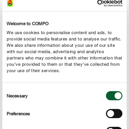
potgrond worden vermengd om een luchtige structuur te
creëren.
Welcome to COMPO
CORRECT VERZORGEN
We use cookies to personalise content and ads, to
Snijbiet verzorgen
provide social media features and to analyse our traffic.
We also share information about your use of our site
with our social media, advertising and analytics
Hoeveel water hebben snijbietplanten nodig?
partners who may combine it with other information that
Als redelijk veeleisende plant heeft snijbiet veel water
you’ve provided to them or that they’ve collected from
nodig. Je doet er dus goed aan om je planten
regelmatig
your use of their services.
water te geven zodat de
is.
grond gelijkmatig vochtig
Dit geeft de planten de mogelijkheid om zachte stengels
Consent
en bladeren te ontwikkelen.
Vermijd echter
Necessary
Selection
We raden je aan om voor een gietbeurt
wateroverlast.
de vochtigheid van de bodem te controleren door een
Preferences
vinger in de bodem te stoppen.