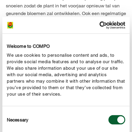
snoeien zodat de plant in het voorjaar opnieuw tal van
geurende bloemen zal ontwikkelen. Ook een regelmatige
aanvoer van
is heel belangrijk. Hiervoor
voedingsstoffen
kan je bijvoorbeeld een biologische meststof voor rozen
gebruiken.
Welcome to COMPO
3. Engelse roos
We use cookies to personalise content and ads, to
provide social media features and to analyse our traffic.
Er is geen enkele andere plant die meer geassocieerd
We also share information about your use of our site
met een heerlijke geur dan de roos. De afgelopen
with our social media, advertising and analytics
decennia zijn er echter heel wat nieuwe rozensoorten
partners who may combine it with other information that
ontstaan die er prachtig uitzien maar die nauwelijks
you’ve provided to them or that they’ve collected from
ruiken. Als je niet alleen wilt genieten van het mooie
your use of their services.
uiterlijk, maar ook van een aangenaam parfum, kan kies
je beter voor
. Populaire soorten zijn
geurende rozen
Consent
bijvoorbeeld Engelse rozensoorten zoals de “Charles
Necessary
Selection
Darwin”, “Graham Thomas” of “Mary Rose”. De geur van