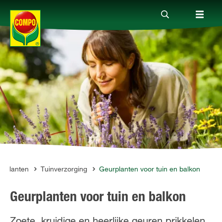
Producten
Advies
Thema's
Tot je dienst
uinplanten
Tuinverzorging
Geurplanten voor tuin en balkon
Geurplanten voor tuin en balkon
Onderneming
Zoete, kruidige en heerlijke geuren prikkelen