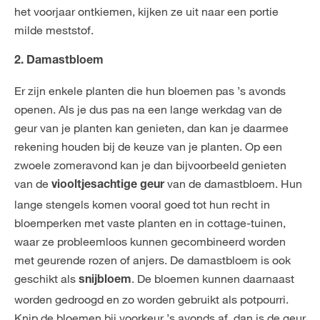
het voorjaar ontkiemen, kijken ze uit naar een portie
milde meststof.
2. Damastbloem
Er zijn enkele planten die hun bloemen pas ’s avonds
openen. Als je dus pas na een lange werkdag van de
geur van je planten kan genieten, dan kan je daarmee
rekening houden bij de keuze van je planten. Op een
zwoele zomeravond kan je dan bijvoorbeeld genieten
van de
van de damastbloem. Hun
viooltjesachtige geur
lange stengels komen vooral goed tot hun recht in
bloemperken met vaste planten en in cottage-tuinen,
waar ze probleemloos kunnen gecombineerd worden
met geurende rozen of anjers. De damastbloem is ook
geschikt als
. De bloemen kunnen daarnaast
snijbloem
worden gedroogd en zo worden gebruikt als potpourri.
Knip de bloemen bij voorkeur ’s avonds af, dan is de geur