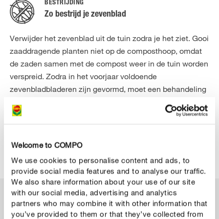
BESTRIJDING
Zo bestrijd je zevenblad
Verwijder het zevenblad uit de tuin zodra je het ziet. Gooi
zaaddragende planten niet op de composthoop, omdat
de zaden samen met de compost weer in de tuin worden
verspreid. Zodra in het voorjaar voldoende
zevenbladbladeren zijn gevormd, moet een behandeling
met een krachtige onkruidbestrijder worden uitgevoerd.
Houd er wel rekening mee dat er geen selectieve
onkruidbestrijders meer beschikbaar zijn voor de
vernietiging van onkruiden in het gazon. Een totale
Welcome to COMPO
onkruidbestrijder zal dus ook je gras doden.
We use cookies to personalise content and ads, to
provide social media features and to analyse our traffic.
We also share information about your use of our site
with our social media, advertising and analytics
Hiermee bestrijd je zevenblad
partners who may combine it with other information that
you’ve provided to them or that they’ve collected from