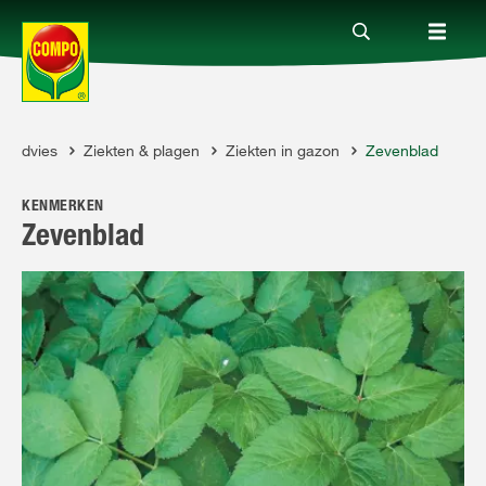
Advies
Ziekten & plagen
Ziekten in gazon
Zevenblad
Producten
OMPO
KENMERKEN
Advies
Zevenblad
Thema's
Tot je dienst
Onderneming