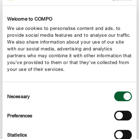
GEBRUIK
Welcome to COMPO
TECHNISCHE DETAILS
We use cookies to personalise content and ads, to
provide social media features and to analyse our traffic.
We also share information about your use of our site
EEN VRAAG? STEL ZE HIER!
with our social media, advertising and analytics
partners who may combine it with other information that
you’ve provided to them or that they’ve collected from
your use of their services.
Deze producten kunnen je ook interesseren
Consent
Necessary
Selection
Preferences
Statistics