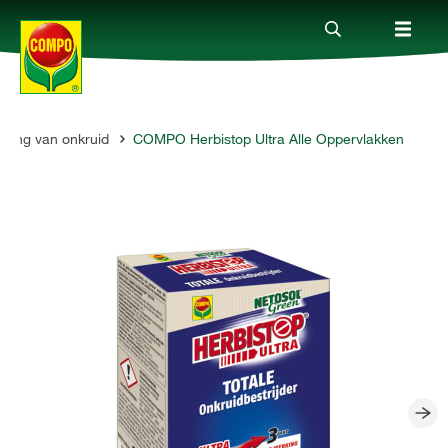
ijding van onkruid
COMPO Herbistop Ultra Alle Oppervlakken
Producten
Advies
Thema's
Tot je dienst
Onderneming