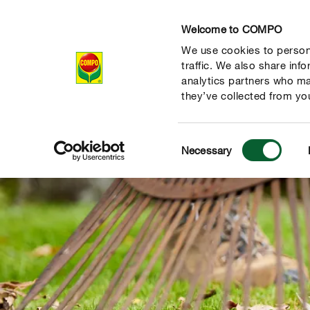
Welcome to COMPO
We use cookies to persona
Producten
Ad
traffic. We also share inf
analytics partners who ma
they’ve collected from you
Consent
Necessary
Selection
de natuur