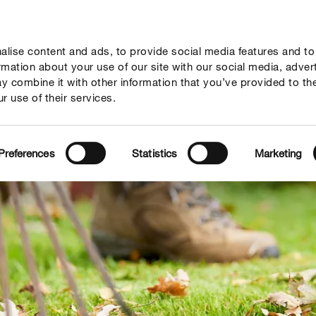
lise content and ads, to provide social media features and to
vies
Thema's
Tot je dienst
Onderneming
ormation about your use of our site with our social media, adver
y combine it with other information that you’ve provided to th
r use of their services.
Preferences
Statistics
Marketing