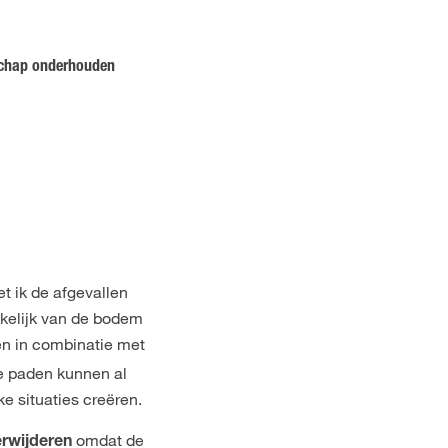
schap onderhouden
t ik de afgevallen
nkelijk van de bodem
ren in combinatie met
e paden kunnen al
e situaties creëren.
omdat de
erwijderen