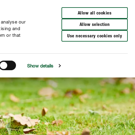
Verkooppunten
Allow all cookies
 analyse our
Allow selection
tising and
em or that
Use necessary cookies only
Show details