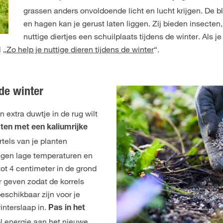
grassen anders onvoldoende licht en lucht krijgen. De b
en hagen kan je gerust laten liggen. Zij bieden insecten
nuttige diertjes een schuilplaats tijdens de winter. Als je
 „
Zo help je nuttige dieren tijdens de winter
“.
de winter
n extra duwtje in de rug wilt
en met een kaliumrijke
rtels van je planten
egen lage temperaturen en
ot 4 centimeter in de grond
 geven zodat de korrels
schikbaar zijn voor je
interslaap in.
Pas in het
l energie aan het nieuwe