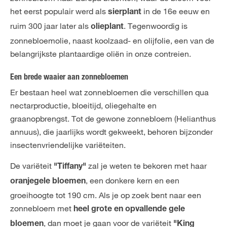
het eerst populair werd als
in de 16e eeuw en
sierplant
ruim 300 jaar later als
. Tegenwoordig is
olieplant
zonnebloemolie, naast koolzaad- en olijfolie, een van de
belangrijkste plantaardige oliën in onze contreien.
Een brede waaier aan zonnebloemen
Er bestaan heel wat zonnebloemen die verschillen qua
nectarproductie, bloeitijd, oliegehalte en
graanopbrengst. Tot de gewone zonnebloem (Helianthus
annuus), die jaarlijks wordt gekweekt, behoren bijzonder
insectenvriendelijke variëteiten.
De variëteit
zal je weten te bekoren met haar
"Tiffany"
, een donkere kern en een
oranjegele bloemen
groeihoogte tot 190 cm. Als je op zoek bent naar een
zonnebloem met
heel grote en opvallende gele
, dan moet je gaan voor de variëteit
bloemen
"King