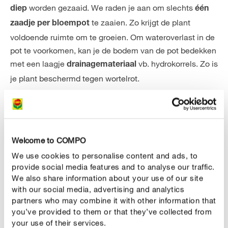
worden gezaaid. We raden je aan om slechts
diep
één
te zaaien. Zo krijgt de plant
zaadje per bloempot
voldoende ruimte om te groeien. Om wateroverlast in de
pot te voorkomen, kan je de bodem van de pot bedekken
met een laagje
vb. hydrokorrels. Zo is
drainagemateriaal
je plant beschermd tegen wortelrot.
Zonnebloemen voorzaaien
Als je wat vroeger op het jaar wilt genieten van de
prachtige bloemen, kan je ze
vanaf einde maart
Welcome to COMPO
. Gebruik hiervoor een pot gevuld met een
voorzaaien
We use cookies to personalise content and ads, to
. Zo ben je zeker van een
voedingsarme potgrond
provide social media features and to analyse our traffic.
goede ontkieming en een gezonde groei. Maak een
We also share information about your use of our site
gaatje van 2 tot 4 cm diep. Plaats daarin het zaadje en
with our social media, advertising and analytics
partners who may combine it with other information that
bedek het met potgrond. Geef vervolgens goed water.
you’ve provided to them or that they’ve collected from
Plaats de pot op een
.
warme, lichtrijke vensterbank
your use of their services.