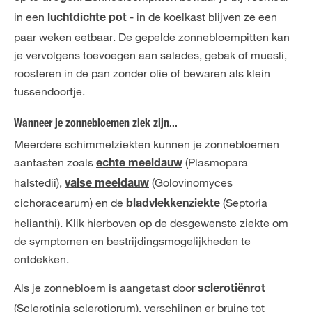
in een
- in de koelkast blijven ze een
luchtdichte pot
paar weken eetbaar. De gepelde zonnebloempitten kan
je vervolgens toevoegen aan salades, gebak of muesli,
roosteren in de pan zonder olie of bewaren als klein
tussendoortje.
Wanneer je zonnebloemen ziek zijn...
Meerdere schimmelziekten kunnen je zonnebloemen
aantasten zoals
(Plasmopara
echte meeldauw
halstedii),
(Golovinomyces
valse meeldauw
cichoracearum) en de
(Septoria
bladvlekkenziekte
helianthi). Klik hierboven op de desgewenste ziekte om
de symptomen en bestrijdingsmogelijkheden te
ontdekken.
Als je zonnebloem is aangetast door
sclerotiënrot
(Sclerotinia sclerotiorum), verschijnen er bruine tot