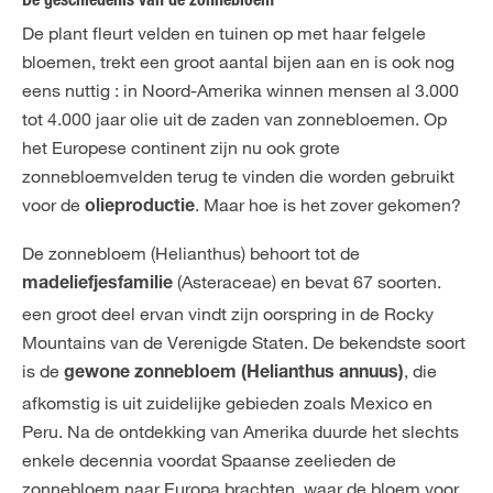
De geschiedenis van de zonnebloem
De plant fleurt velden en tuinen op met haar felgele
bloemen, trekt een groot aantal bijen aan en is ook nog
eens nuttig : in Noord-Amerika winnen mensen al 3.000
tot 4.000 jaar olie uit de zaden van zonnebloemen. Op
het Europese continent zijn nu ook grote
zonnebloemvelden terug te vinden die worden gebruikt
voor de
. Maar hoe is het zover gekomen?
olieproductie
De zonnebloem (Helianthus) behoort tot de
(Asteraceae) en bevat 67 soorten.
madeliefjesfamilie
een groot deel ervan vindt zijn oorspring in de Rocky
Mountains van de Verenigde Staten. De bekendste soort
is de
, die
gewone zonnebloem (Helianthus annuus)
afkomstig is uit zuidelijke gebieden zoals Mexico en
Peru. Na de ontdekking van Amerika duurde het slechts
enkele decennia voordat Spaanse zeelieden de
zonnebloem naar Europa brachten, waar de bloem voor