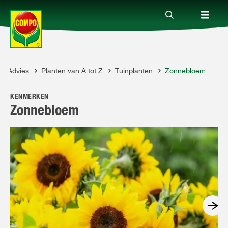
Advies
Planten van A tot Z
Tuinplanten
Zonnebloem
Producten
OMPO
KENMERKEN
Advies
Zonnebloem
Thema's
Tot je dienst
Onderneming