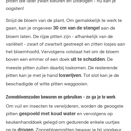
pitten die later zwart kleuren en uitdrogen - nu kan je
oogsten!
Snijd de bloem van de plant. Om gemakkelijk te werk te
gaan, kan je ongeveer
aan de
30 cm van de stengel
bloem laten. De rijpe pitten zijn - afhankelijk van de
variëteit - zwart of zwartwit gestreept en zitten losjes aan
het bloemhoofd. Vervolgens volstaat het om de bloem
boven een emmer of een doek
. De
uit te schudden
meeste pitten zullen daarbij loskomen. De resterende
pitten kan je met je hand
. Tot slot kan je de
loswrijven
beschadigde of witte pitten weggooien.
Zonnebloemzaden bewaren en gebruiken - zo ga je te werk
Om vuil en insecten te verwijderen, worden de geoogste
pitten
en vervolgens op
gespoeld met koud water
keukenhanddoek gelegd om gedurende enkele uurtjes
op te
. Zonnebloempitten bewaar je bij voorkeur
drogen