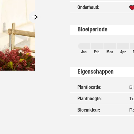
Onderhoud
:
Bloeiperiode
Jan
Feb
Maa
Apr
Eigenschappen
Bl
Plantlocatie
:
To
Planthoogte
:
Ro
Bloemkleur
: