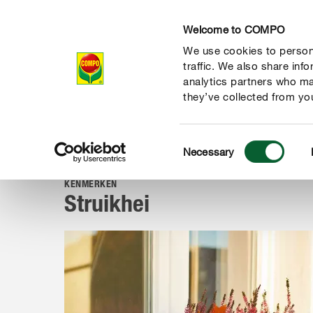
Welcome to COMPO
We use cookies to persona
Producten
Ad
traffic. We also share inf
analytics partners who ma
they’ve collected from you
Consent
Advies
Planten van A tot Z
Tuinplanten
Struikhei
Necessary
COMPO
Selection
KENMERKEN
Struikhei
de natuur