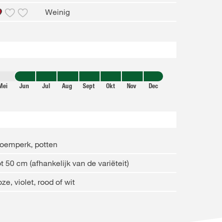
Weinig
Mei
Jun
Jul
Aug
Sept
Okt
Nov
Dec
oemperk, potten
t 50 cm (afhankelijk van de variëteit)
ze, violet, rood of wit