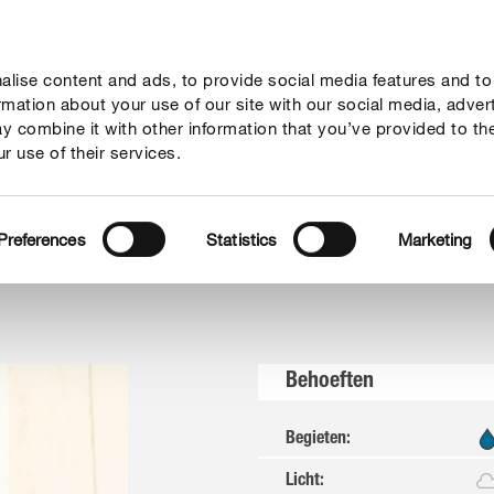
lise content and ads, to provide social media features and to
vies
Thema's
Tot je dienst
Onderneming
ormation about your use of our site with our social media, adver
y combine it with other information that you’ve provided to th
r use of their services.
Preferences
Statistics
Marketing
Behoeften
Begieten
:
Licht
: