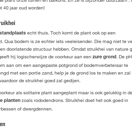
ot 40 jaar oud worden!
ruikhei
echt thuis. Toch komt de plant ​​ook op een
standplaats
t. Qua bodem is ze echter iets veeleisender. Die mag niet te v
n doorlatende structuur hebben. Omdat struikhei van nature gr
geeft hij logischerwijze de voorkeur aan een
. De p
zure grond
arom aan om een aangepaste potgrond of bodemverbeteraar te
engd met een portie zand, help je de grond los te maken en zal
aardoor de struikhei goed zal gedijen.
oorkeur als solitaire plant aangeplant maar is ook gelukkig in d
zoals rododendrons. Struikhei doet het ook goed in
e planten
erbessen of dwergdennen.
ten