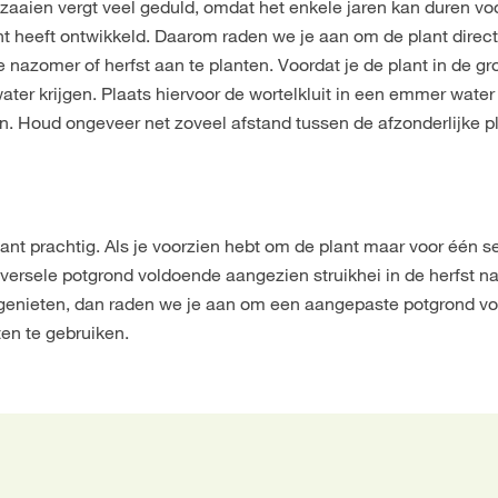
f zaaien vergt veel geduld, omdat het enkele jaren kan duren vo
nt heeft ontwikkeld. Daarom raden we je aan om de plant direct
de nazomer of herfst aan te planten. Voordat je de plant in de g
ter krijgen. Plaats hiervoor de wortelkluit in een emmer water
n. Houd ongeveer net zoveel afstand tussen de afzonderlijke p
ant prachtig. Als je voorzien hebt om de plant maar voor één s
iversele potgrond voldoende aangezien struikhei in de herfst n
hei genieten, dan raden we je aan om een aangepaste potgrond vo
en te gebruiken.