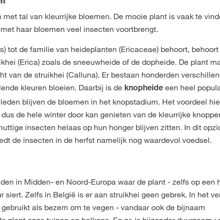
en
en met tal van kleurrijke bloemen. De mooie plant is vaak te vin
 met haar bloemen veel insecten voortbrengt.
s) tot de familie van heideplanten (Ericaceae) behoort, behoort 
ikhei (Erica) zoals de sneeuwheide of de dopheide. De plant m
cht van de struikhei (Calluna). Er bestaan honderden verschille
llende kleuren bloeien. Daarbij is de
een heel popula
knopheide
ilieleden blijven de bloemen in het knopstadium. Het voordeel hie
e dus de hele winter door kan genieten van de kleurrijke knoppe
uttige insecten helaas op hun honger blijven zitten. In dit opzi
iedt de insecten in de herfst namelijk nog waardevol voedsel.
vinden in Midden- en Noord-Europa waar de plant - zelfs op een
siert. Zelfs in België is er aan struikhei geen gebrek. In het v
 gebruikt als bezem om te vegen - vandaar ook de bijnaam
e plant onze tuinen en balkons. En ze is bijzonder duurzaam :