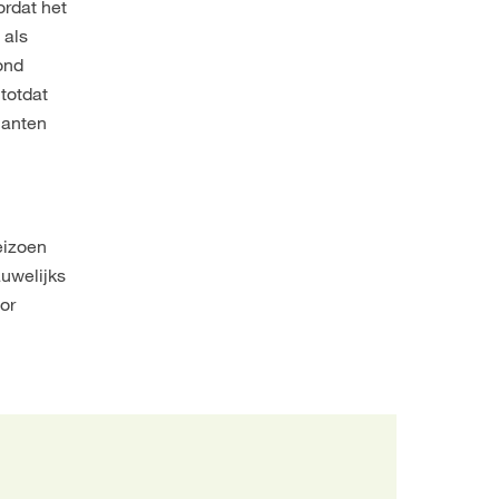
ordat het
 als
rond
 totdat
lanten
eizoen
auwelijks
or