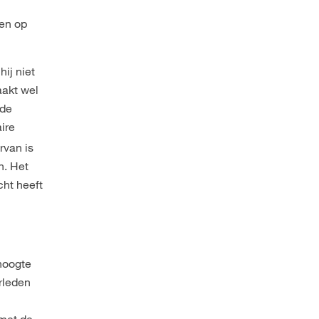
den op
hij niet
aakt wel
nde
ire
rvan is
n. Het
cht heeft
 hoogte
erleden
 met de