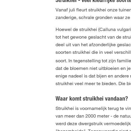
Struikhei - veel kleurrijke soort
Vanaf juli fleurt struikhei onze tuin
zanderige, schrale gronden waar ze
Hoewel de struikhei (Calluna vulgari
tot het gewone geslacht van de stru
deel uit van het afzonderlijke gesla
soorten struikhei die in veel verschi
soort. In tegenstelling tot zijn fam
dat de bloemen niet uitbloeien en j
enige nadeel is dat bijen en andere n
struikhei veel meer te bieden. Die b
Waar komt struikhei vandaan?
Struikhei is voornamelijk terug te 
van meer dan 2000 meter - de natuur 
werd deze dwergstruik vermoedelijk
"bezemheide". Tegenwoordig siert d