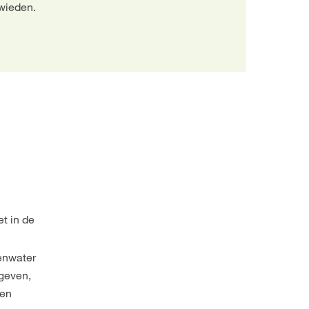
 wieden.
et in de
genwater
 geven,
een