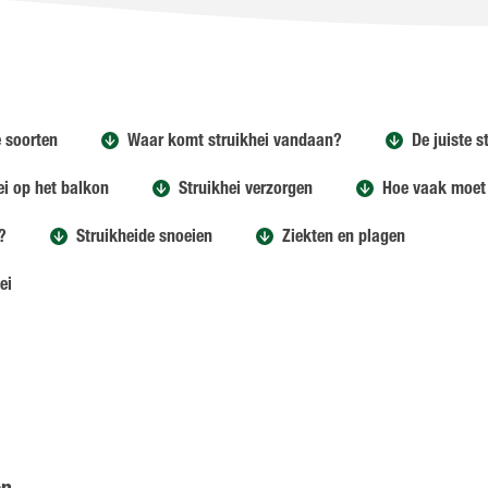
e soorten
Waar komt struikhei vandaan?
De juiste s
ei op het balkon
Struikhei verzorgen
Hoe vaak moet 
?
Struikheide snoeien
Ziekten en plagen
ei