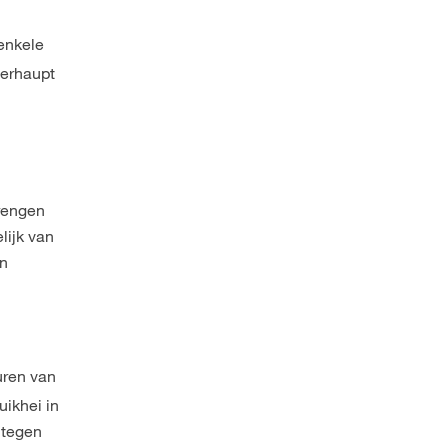
 enkele
berhaupt
brengen
lijk van
en
turen van
uikhei in
 tegen