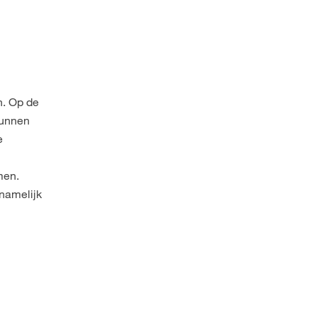
n. Op de
kunnen
e
men.
rnamelijk