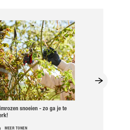
imrozen snoeien - zo ga je te
Witte vlieg
erk!
MEER TONEN
MEER TONEN