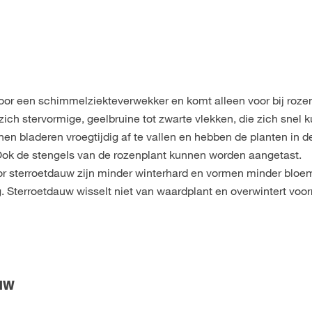
oor een schimmelziekteverwekker en komt alleen voor bij roze
ch stervormige, geelbruine tot zwarte vlekken, die zich snel 
nen bladeren vroegtijdig af te vallen en hebben de planten in d
Ook de stengels van de rozenplant kunnen worden aangetast.
or sterroetdauw zijn minder winterhard en vormen minder bloe
g. Sterroetdauw wisselt niet van waardplant en overwintert voo
auw