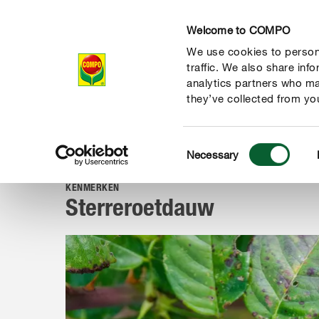
Welcome to COMPO
We use cookies to persona
Producten
Ad
traffic. We also share inf
analytics partners who ma
they’ve collected from you
Consent
Advies
Ziekten & plagen
Schimmels & andere ziekten
Necessary
COMPO
Selection
KENMERKEN
Sterreroetdauw
de natuur