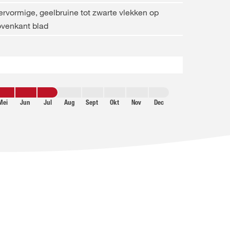
ervormige, geelbruine tot zwarte vlekken op
ovenkant blad
Mei
Jun
Jul
Aug
Sept
Okt
Nov
Dec