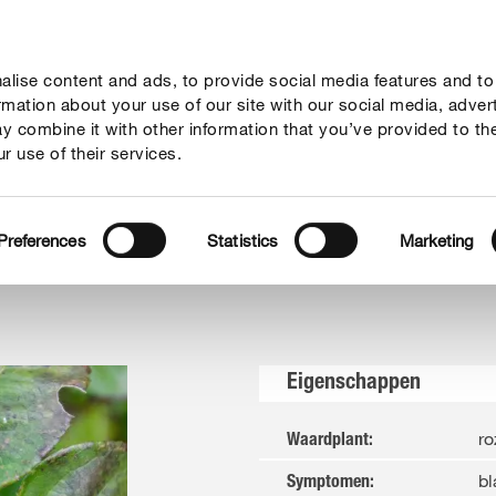
lise content and ads, to provide social media features and to
vies
Thema's
Tot je dienst
Onderneming
ormation about your use of our site with our social media, adver
y combine it with other information that you’ve provided to th
r use of their services.
Sterreroetdauw
Preferences
Statistics
Marketing
Eigenschappen
r
Waardplant
:
bl
Symptomen
: