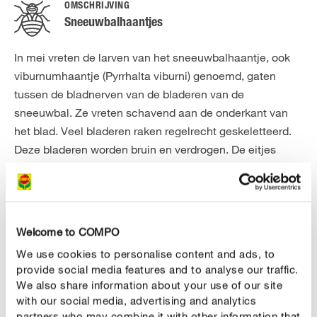
OMSCHRIJVING
Sneeuwbalhaantjes
In mei vreten de larven van het sneeuwbalhaantje, ook
viburnumhaantje (Pyrrhalta viburni) genoemd, gaten
tussen de bladnerven van de bladeren van de
sneeuwbal. Ze vreten schavend aan de onderkant van
het blad. Veel bladeren raken regelrecht geskeletteerd.
Deze bladeren worden bruin en verdrogen. De eitjes
worden in de scheuttoppen van de struiken gelegd. De
larven zijn 6 tot 9 mm groot en geelgroen met zwarte
punten. Vanaf juli komen de lichtbruine, 4 tot 6 mm grote
sneeuwbaalhaantjes voor. Het gevolg is een negatief
Welcome to COMPO
effect op de eerstvolgende bladuitloop.
We use cookies to personalise content and ads, to
provide social media features and to analyse our traffic.
We also share information about your use of our site
BESTRIJDING
with our social media, advertising and analytics
Zo bestrijd je sneeuwbalhaantjes
partners who may combine it with other information that