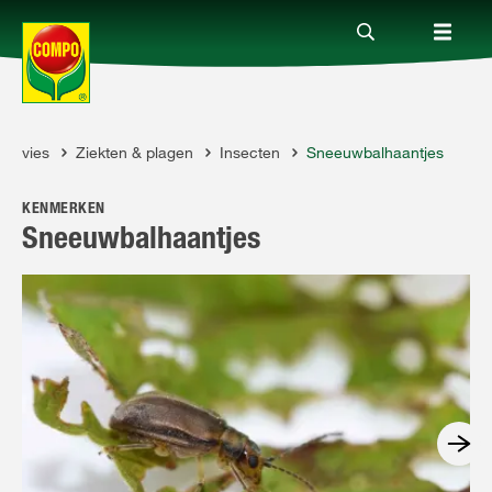
Advies
Ziekten & plagen
Insecten
Sneeuwbalhaantjes
Producten
MPO
KENMERKEN
Advies
Sneeuwbalhaantjes
Thema's
Tot je dienst
Onderneming