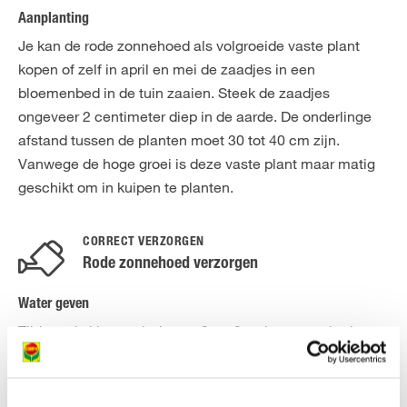
Aanplanting
Je kan de rode zonnehoed als volgroeide vaste plant
kopen of zelf in april en mei de zaadjes in een
bloemenbed in de tuin zaaien. Steek de zaadjes
ongeveer 2 centimeter diep in de aarde. De onderlinge
afstand tussen de planten moet 30 tot 40 cm zijn.
Vanwege de hoge groei is deze vaste plant maar matig
geschikt om in kuipen te planten.
CORRECT VERZORGEN
Rode zonnehoed verzorgen
Water geven
Tijdens de kiemperiode van 2 tot 3 weken moet je de
zaadjes steeds vochtig houden. Daarna geeft de paarse
zonnehoed de voorkeur aan een matig vochtige grond,
maar ze is ook goed bestand tegen periodes van