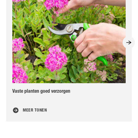
Vaste planten goed verzorgen
Han
aa
MEER TONEN