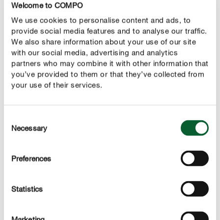
Welcome to COMPO
droogte. Als de wortels van de plant zich in de
We use cookies to personalise content and ads, to
onmiddellijke nabijheid van een water bevinden, hoef
provide social media features and to analyse our traffic.
je slechts in zeldzame gevallen zelf water te geven.
We also share information about your use of our site
with our social media, advertising and analytics
Bemesting
partners who may combine it with other information that
Hoewel de rode zonnehoed blij is met een voedingsrijke
you’ve provided to them or that they’ve collected from
your use of their services.
bodem, moet je niet overdrijven met bemesten, omdat
de dunne stelen anders te snel de lucht in schieten en bij
wind of zware regen gemakkelijk kunnen ombuigen. Wij
Consent
adviseren om vóór het zaaien in het voorjaar en tijdens
Necessary
Selection
de bloeiperiode de grond te verrijken met een
volwaardige natuurlijke meststof. Ook aan het begin van
Preferences
de bloeiperiode in juli moet je de gezonde ontwikkeling
en bloei ondersteunen met meststof.
Statistics
Snoeien
In de herfst, onmiddellijk na de bloei, moet je de plant
Marketing