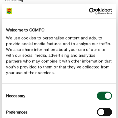
Bemesting
De delicate bloemen van de herfstanemonen kunnen
zich, vooral wanneer je meststof toedient, prachtig
ontvouwen. Om een voedingsrijke grond te krijgen, kan
je gebruik maken van zowel compost als van langzaam
Welcome to COMPO
werkende meststof voor vaste planten, die zorgt voor
We use cookies to personalise content and ads, to
goede veerkracht en een lang aanhoudende
provide social media features and to analyse our traffic.
bloemenpracht. Voor herfstanemonen in potten is een
We also share information about your use of our site
with our social media, advertising and analytics
organische meststof de beste keuze. Door de speciale
partners who may combine it with other information that
wateropslagcapaciteit van deze mestkorrels wordt de
you’ve provided to them or that they’ve collected from
grond losser en wordt de vorming van humus bevorderd.
your use of their services.
Snoeien
In principe moet je verwelkte bloemen en bladeren
Consent
Necessary
meteen verwijderen. Na de bloei in de winter kan je dan
Selection
beginnen met het terugsnoeien tot dicht bij de grond. Bij
jonge herfstanemonen wordt het aanbevolen de plant in
Preferences
het voorjaar, kort voor het uitlopen, terug te snoeien.