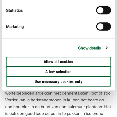
Statistics
Vermeerderen
De vermeerdering van herfstanemonen gaat vanzelf, via
de worteluitlopers. Als je hierbij wil helpen, kan je de
Marketing
plant in het voorjaar vermeerderen via het scheuren of
doorsnijden van de pol. Omdat de wortels gemakkelijk
gewond kunnen raken, moet je voorzichtig zijn bij het in
Show details
tweeën delen.
Allow all cookies
Maatregelen in de winter
In de eerste twee jaar na het planten, maar ook op zeer
Allow selection
koude locaties, raden we je aan om je herfstanemonen
Use necessary cookies only
tegen de kou te beschermen. Voor dit doel kan je de
wortelgebieden afdekken met dennentakken, loof of stro.
Verder kan je herfstanemonen in kuipen het beste op
een houtblok in de buurt van een huismuur plaatsen. Het
is ook een goed idee de pot in te pakken in isolerend