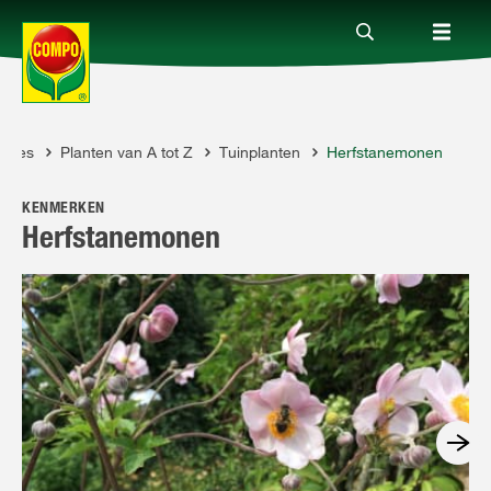
dvies
Planten van A tot Z
Tuinplanten
Herfstanemonen
Producten
O
KENMERKEN
Advies
Herfstanemonen
Thema's
Tot je dienst
Onderneming