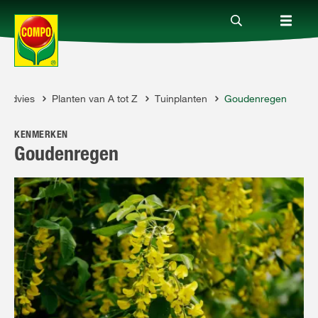
Advies
Planten van A tot Z
Tuinplanten
Goudenregen
Producten
MPO
KENMERKEN
Advies
Goudenregen
Thema's
Tot je dienst
Onderneming