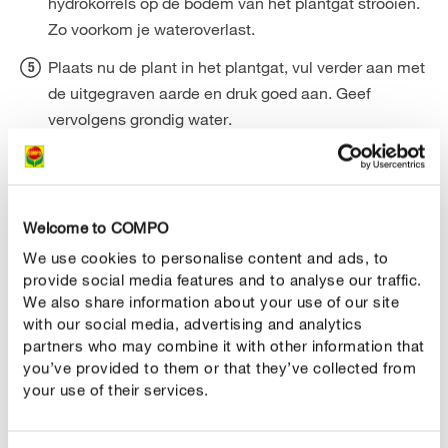
hydrokorrels op de bodem van het plantgat strooien.
Zo voorkom je wateroverlast.
Plaats nu de plant in het plantgat, vul verder aan met
de uitgegraven aarde en druk goed aan. Geef
vervolgens grondig water.
Een goudenregen kan je eventueel ook
in een pot
. Houd er echter rekening mee dat planten in
aanplanten
potten aanzienlijk meer onderhoud vragen en dat de pot
Welcome to COMPO
voldoende groot moet zijn. Om wateroverlast te
We use cookies to personalise content and ads, to
vermijden, is het belangrijk dat de bodem van de pot of
provide social media features and to analyse our traffic.
kuip is voorzien van drainagegaten. Ook hier kan een
We also share information about your use of our site
laagje hydrokorrels op de bodem van de pot bijdragen tot
with our social media, advertising and analytics
partners who may combine it with other information that
een goede drainage.
you’ve provided to them or that they’ve collected from
your use of their services.
CORRECT VERZORGEN
Goudenregen verzorgen