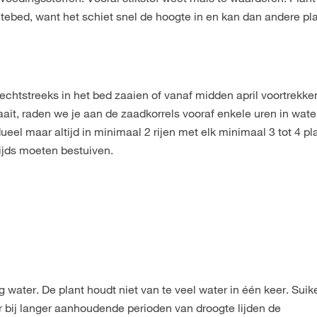
ntebed, want het schiet snel de hoogte in en kan dan andere pl
echtstreeks in het bed zaaien of vanaf midden april voortrekken
aait, raden we je aan de zaadkorrels vooraf enkele uren in wate
dueel maar altijd in minimaal 2 rijen met elk minimaal 3 tot 4 pl
ijds moeten bestuiven.
 water. De plant houdt niet van te veel water in één keer. Suik
r bij langer aanhoudende perioden van droogte lijden de