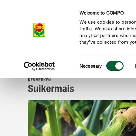
Welcome to COMPO
We use cookies to persona
Producten
Ad
traffic. We also share inf
analytics partners who ma
they’ve collected from you
Consent
Advies
Planten van A tot Z
Kruiden, groenten & fruit
Necessary
COMPO
Selection
KENMERKEN
Suikermais
de natuur