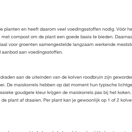
e planten en heeft daarom veel voedingsstoffen nodig. Vóór he
n met compost om de plant een goede basis te bieden. Daarnaa
iaal voor groenten samengestelde langzaam werkende meststo
ed aanbod aan voedingsstoffen.
 draden aan de uiteinden van de kolven roodbruin zijn geworde
ei. De maiskorrels hebben op dat moment hun typische lichtge
ssieke goudgele kleur krijgen de maiskorrels pas bij het koken.
e plant af draaien. Per plant kan je gewoonlijk op 1 of 2 kolv