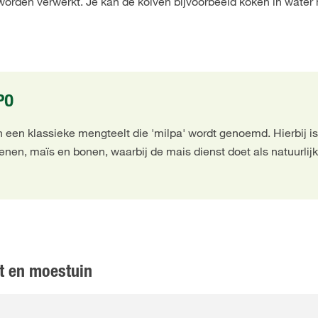
rden verwerkt. Je kan de kolven bijvoorbeeld koken in water
PO
n een klassieke mengteelt die 'milpa' wordt genoemd. Hierbij i
nen, maïs en bonen, waarbij de mais dienst doet als natuurlij
t en moestuin