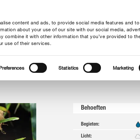
lise content and ads, to provide social media features and to
vies
Thema's
Tot je dienst
Onderneming
ormation about your use of our site with our social media, adver
y combine it with other information that you’ve provided to th
r use of their services.
Suikermais
Preferences
Statistics
Marketing
Behoeften
Begieten
:
Licht
: