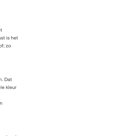
t
st is het
f; zo
n. Dat
le kleur
en