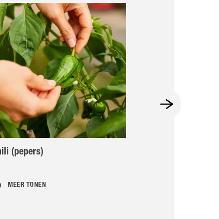
ili (pepers)
Moestuinbak op
stap
MEER TONEN
MEER TONEN