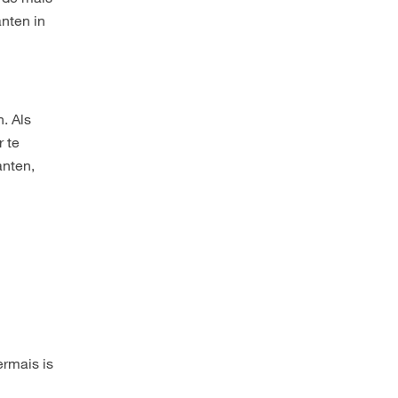
anten in
. Als
r te
anten,
ermais is