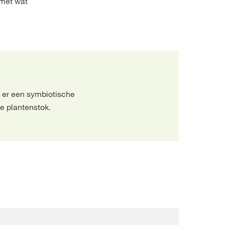
 met wat
s er een symbiotische
ke plantenstok.