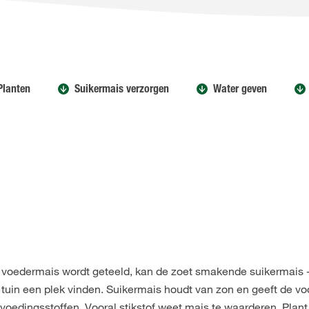
Planten
Suikermais verzorgen
Water geven
k voedermais wordt geteeld, kan de zoet smakende suikermais 
tuin een plek vinden. Suikermais houdt van zon en geeft de vo
 voedingsstoffen. Vooral stikstof weet mais te waarderen. Plan