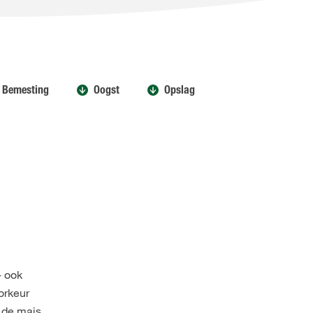
Bemesting
Oogst
Opslag
- ook
orkeur
t de mais