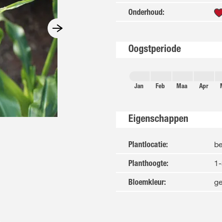
Onderhoud
:
Oogstperiode
Jan
Feb
Maa
Apr
Eigenschappen
b
Plantlocatie
:
1-
Planthoogte
:
ge
Bloemkleur
: