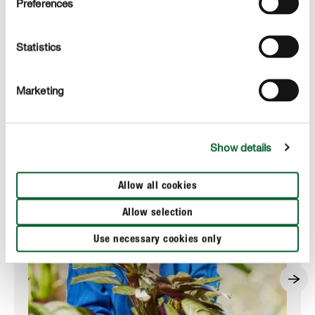
speciale vloeibare meststof of onze handige
Preferences
meststaafjes met een langzame werking die 3 maanden
aanhoudt.
Statistics
Lees meer over groene planten
Marketing
Show details
Allow all cookies
Allow selection
Use necessary cookies only