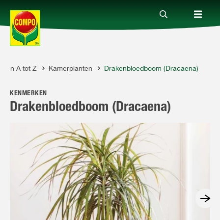
 van A tot Z
Kamerplanten
Drakenbloedboom (Dracaena)
Producten
KENMERKEN
Advies
Drakenbloedboom (Dracaena)
Thema's
Tot je dienst
Onderneming