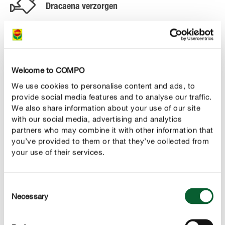
Dracaena verzorgen
Water geven
Houd de plant steeds vochtig en laat deze nooit
uitdrogen. Het is belangrijk waterverzadiging te
vermijden, omdat dit in combinatie met lage
Welcome to COMPO
bodemtemperaturen leidt tot wortelrot.
We use cookies to personalise content and ads, to
provide social media features and to analyse our traffic.
We also share information about your use of our site
Bruine bladpunten duiden op een droge aardekluit, tocht
with our social media, advertising and analytics
van droge lucht en overbemesting. Geef de plant water
partners who may combine it with other information that
van bovenaf of, via de schotel, van onderaf, maar giet
you’ve provided to them or that they’ve collected from
niet over de bladeren heen.
your use of their services.
Bemesting
De plant moet van maart tot en met oktober voldoende
Consent
Necessary
Selection
worden bemest. Kalium en ijzer zorgen voor sterke,
diepgroene bladeren. Gebruik hiervoor wekelijks onze