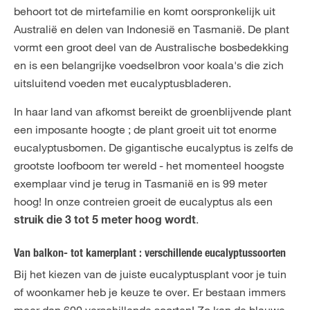
behoort tot de mirtefamilie en komt oorspronkelijk uit
Australië en delen van Indonesië en Tasmanië. De plant
vormt een groot deel van de Australische bosbedekking
en is een belangrijke voedselbron voor koala's die zich
uitsluitend voeden met eucalyptusbladeren.
In haar land van afkomst bereikt de groenblijvende plant
een imposante hoogte ; de plant groeit uit tot enorme
eucalyptusbomen. De gigantische eucalyptus is zelfs de
grootste loofboom ter wereld - het momenteel hoogste
exemplaar vind je terug in Tasmanië en is 99 meter
hoog! In onze contreien groeit de eucalyptus als een
.
struik die 3 tot 5 meter hoog wordt
Van balkon- tot kamerplant : verschillende eucalyptussoorten
Bij het kiezen van de juiste eucalyptusplant voor je tuin
of woonkamer heb je keuze te over. Er bestaan immers
meer dan 600 verschillende soorten! Zo kan de blauwe