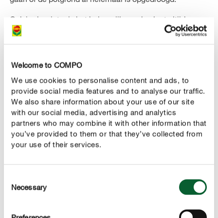
Ook in de winter is het belangrijk om de plant altijd
vochtig te houden. Omdat de eucalyptus het hele jaar
door bladeren draagt, verdampen ze heel wat water via
hun bladeren. De grond mag daarom nooit helemaal
Welcome to COMPO
uitdrogen. Als de droogte langer aanhoudt, verliest de
We use cookies to personalise content and ads, to
struik zijn bladeren. Geef je jonge boom daarom
tijdens
provide social media features and to analyse our traffic.
.
de wintermaanden ongeveer één keer per week water
We also share information about your use of our site
Geef je plant enkel kalkarm water of regenwater.
with our social media, advertising and analytics
Eucalyptus houdt namelijk helemaal niet van kalk.
partners who may combine it with other information that
you’ve provided to them or that they’ve collected from
your use of their services.
Eucalyptus correct bemesten
In zijn thuisland wordt de eucalyptus regelmatig
gevonden in een matig voedselrijke grond. De plant is
Consent
daarom niet zo veeleisend als het gaat om
Necessary
Selection
voedingsstoffen. Om de plant te ondersteunen bij de
ontwikkeling van haar snelgroeiende bladeren, raden we
Preferences