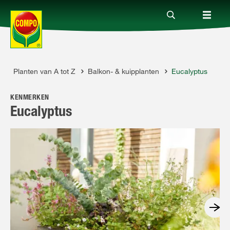
s
Planten van A tot Z
Balkon- & kuipplanten
Eucalyptus
Producten
KENMERKEN
Advies
Eucalyptus
Thema's
Tot je dienst
Onderneming