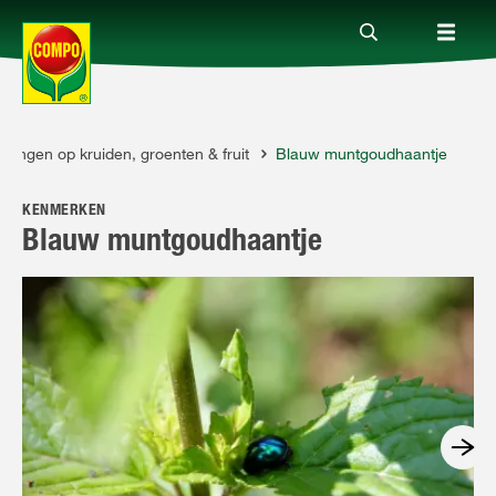
stingen op kruiden, groenten & fruit
Blauw muntgoudhaantje
Producten
KENMERKEN
Advies
Blauw muntgoudhaantje
Thema's
Tot je dienst
Onderneming