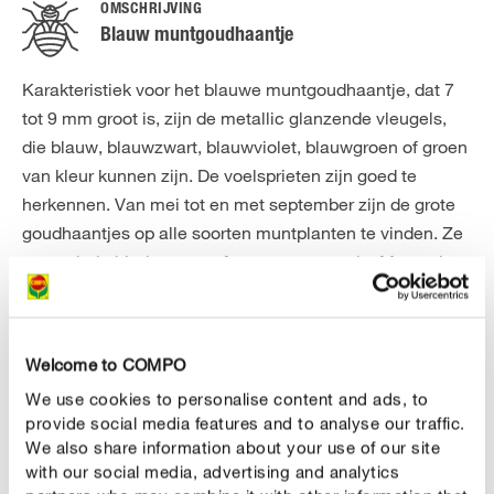
OMSCHRIJVING
Blauw muntgoudhaantje
Karakteristiek voor het blauwe muntgoudhaantje, dat 7
tot 9 mm groot is, zijn de metallic glanzende vleugels,
die blauw, blauwzwart, blauwviolet, blauwgroen of groen
van kleur kunnen zijn. De voelsprieten zijn goed te
herkennen. Van mei tot en met september zijn de grote
goudhaantjes op alle soorten muntplanten te vinden. Ze
vreten hele bladeren op of vreten er gaten in. Meestal
zijn er meerdere kevers tegelijk, zodat de muntplant
ernstig beschadigd raakt. Bij droog en warm weer
vermeerderen de kevers zich zeer snel. Ze leggen hun
Welcome to COMPO
eitjes direct op de muntplanten. Daaruit ontwikkelen zich
We use cookies to personalise content and ads, to
de larven, die de typerende gaten- en venstervraat
provide social media features and to analyse our traffic.
veroorzaken.
We also share information about your use of our site
with our social media, advertising and analytics