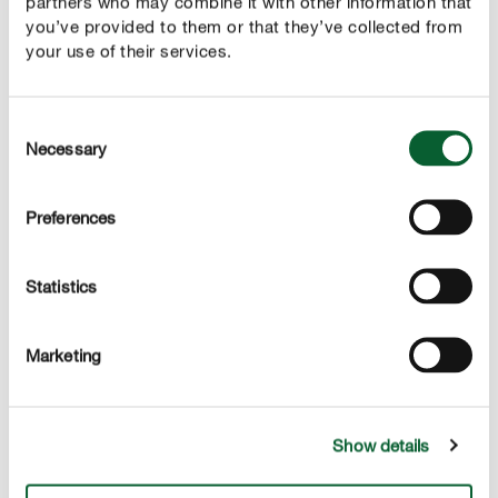
partners who may combine it with other information that
BESTRIJDING
you’ve provided to them or that they’ve collected from
Zo bestrijd je blauwe muntgoudhaantjes
your use of their services.
Snoei de aangetaste planten sterk terug, tot op enige
centimeters van de bodem. Naast het snoeien kan bij
Consent
zware aantasting een behandeling met een insecticide
Necessary
Selection
worden uitgevoerd.
Preferences
Lees meer over kruiden en hun verzorging
Statistics
Marketing
Show details