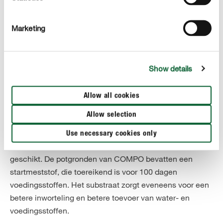
Marketing
Show details
Optimale verzorging van hangplanten
De potgrond
Allow all cookies
Vul de potten met een hoogwaardige potgrond met een
Allow selection
losse, luchtige structuur en een goed
waterabsorptievermogen. Hiervoor is bijvoorbeeld
Use necessary cookies only
COMPO SANA® Potgrond Kamerplanten & Palmen
geschikt. De potgronden van COMPO bevatten een
startmeststof, die toereikend is voor 100 dagen
voedingsstoffen. Het substraat zorgt eveneens voor een
betere inworteling en betere toevoer van water- en
voedingsstoffen.