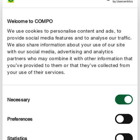
(Engels: 'wax flower'), lantaarnplant en suikerdruifje. Ook
vetplanten zijn geschikt, bijvoorbeeld het erwtenplantje,
Rhipsalis-cactusrassen en Selenicereus-cactusrassen.
Welcome to COMPO
We use cookies to personalise content and ads, to
provide social media features and to analyse our traffic.
PLANTENPORTRET VAREN
We also share information about your use of our site
with our social media, advertising and analytics
PLANTENPORTRET GATENPLANT
partners who may combine it with other information that
you’ve provided to them or that they’ve collected from
PLANTENPORTRET VETPLANTEN
your use of their services.
Consent
Necessary
Selection
Preferences
Statistics