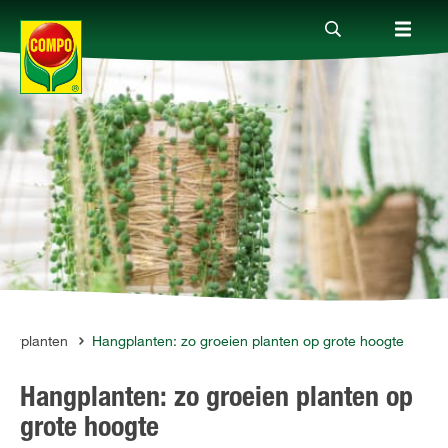
Producten
Advies
Thema's
Tot je dienst
merplanten
Hangplanten: zo groeien planten op grote hoogte
Hangplanten: zo groeien planten op
Onderneming
grote hoogte