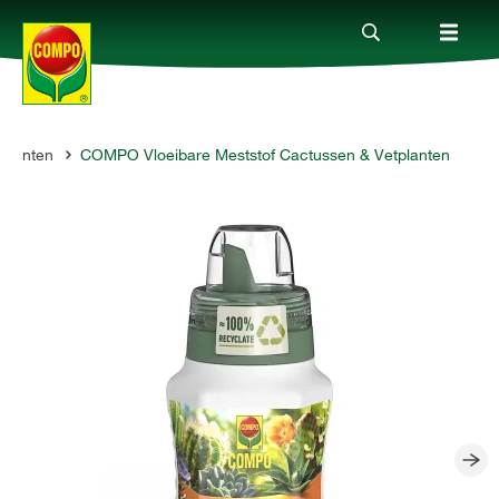
planten
COMPO Vloeibare Meststof Cactussen & Vetplanten
Producten
Advies
Thema's
Tot je dienst
Onderneming