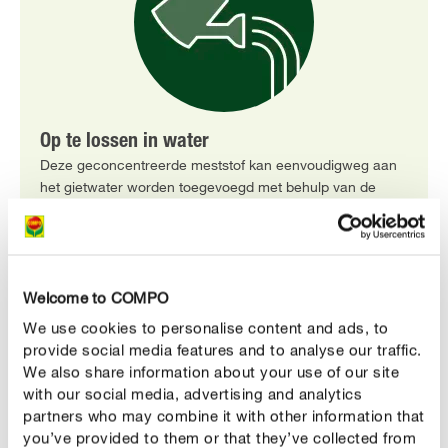
Op te lossen in water
Deze geconcentreerde meststof kan eenvoudigweg aan
het gietwater worden toegevoegd met behulp van de
doseerdop. Volg hierbij de doseringsaanbevelingen op de
verpakking.
Welcome to COMPO
We use cookies to personalise content and ads, to
PRODUCTBESCHRIJVING
provide social media features and to analyse our traffic.
We also share information about your use of our site
GEBRUIK
with our social media, advertising and analytics
partners who may combine it with other information that
you’ve provided to them or that they’ve collected from
TECHNISCHE DETAILS