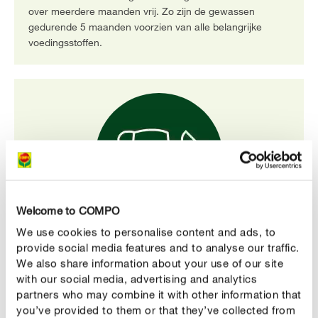
over meerdere maanden vrij. Zo zijn de gewassen
gedurende 5 maanden voorzien van alle belangrijke
voedingsstoffen.
Welcome to COMPO
We use cookies to personalise content and ads, to
Hoge wateropslagcapaciteit
provide social media features and to analyse our traffic.
De meststofkorrels bezitten een hoge
We also share information about your use of our site
wateropslagcapaciteit. Ze houden gemakkelijk water
with our social media, advertising and analytics
vast, waardoor de planten beter bestand zijn tegen
partners who may combine it with other information that
droogte.
you’ve provided to them or that they’ve collected from