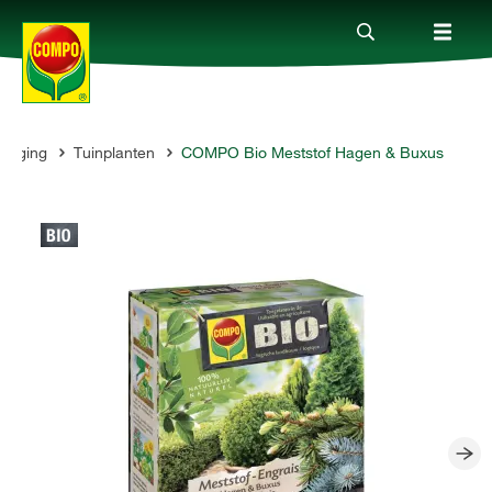
zorging
Tuinplanten
COMPO Bio Meststof Hagen & Buxus
Producten
Advies
Thema's
Tot je dienst
Onderneming