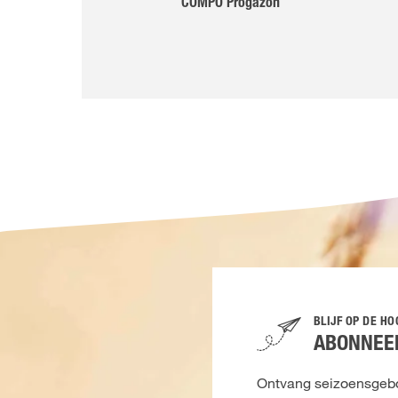
COMPO Progazon
BLIJF OP DE H
ABONNEER
Ontvang seizoensgebon