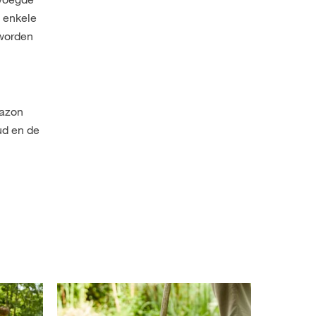
s enkele
 worden
gazon
ud en de