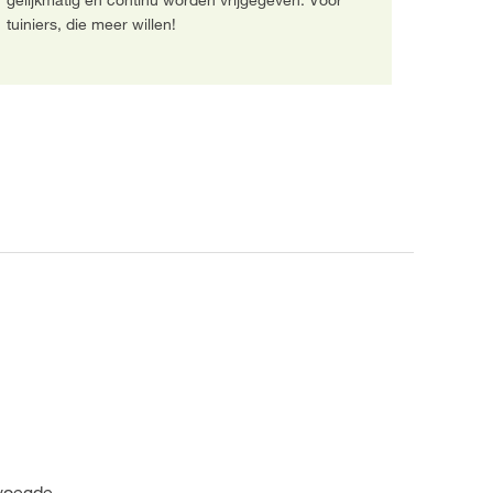
gelijkmatig en continu worden vrijgegeven. Voor
tuiniers, die meer willen!
o
evoegde