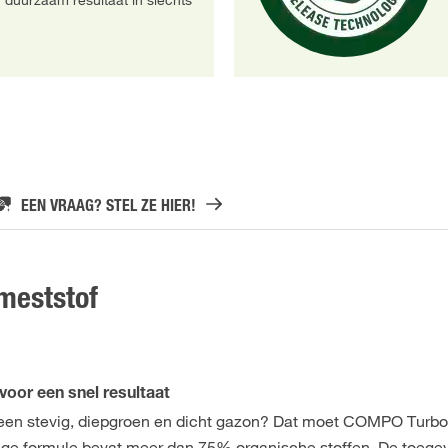
 duurzaam resultaat in slechts
EEN VRAAG? STEL ZE HIER!
meststof
or een snel resultaat
 een stevig, diepgroen en dicht gazon? Dat moet COMPO Turb
ige formule bevat meer dan 75% organische stoffen. De toeg