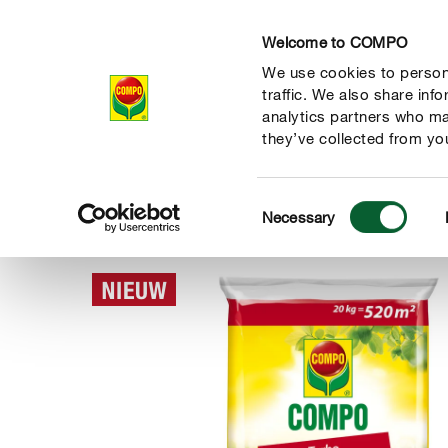
Welcome to COMPO
We use cookies to persona
Producten
Ad
traffic. We also share inf
analytics partners who ma
they’ve collected from you
Consent
Producten
Gazonverzorging
Gazonmeststoffen
COMP
Necessary
COMPO
Selection
de natuur