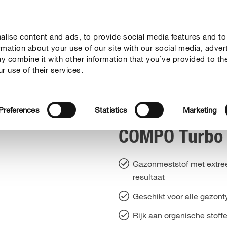
lise content and ads, to provide social media features and to
vies
Thema's
Tot je dienst
Onderneming
ormation about your use of our site with our social media, adver
y combine it with other information that you’ve provided to th
r use of their services.
O Turbo Gazonmeststof
Preferences
Statistics
Marketing
COMPO Turbo 
Gazonmeststof met extree
resultaat
Geschikt voor alle gazon
Rijk aan organische stoff