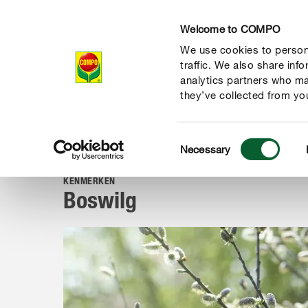
Welcome to COMPO
We use cookies to persona
Producten
Ad
traffic. We also share inf
analytics partners who ma
they’ve collected from you
Consent
Advies
Planten van A tot Z
Tuinplanten
Boswilg
Necessary
COMPO
Selection
KENMERKEN
Boswilg
de natuur