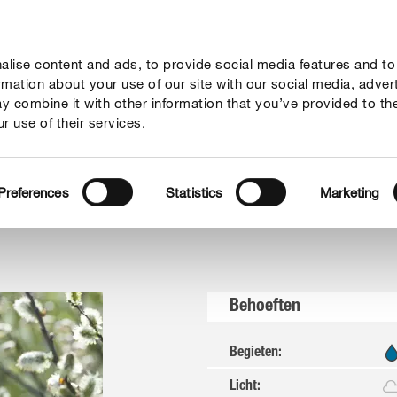
lise content and ads, to provide social media features and to
vies
Thema's
Tot je dienst
Onderneming
ormation about your use of our site with our social media, adver
y combine it with other information that you’ve provided to th
r use of their services.
Preferences
Statistics
Marketing
Behoeften
Begieten
:
Licht
: