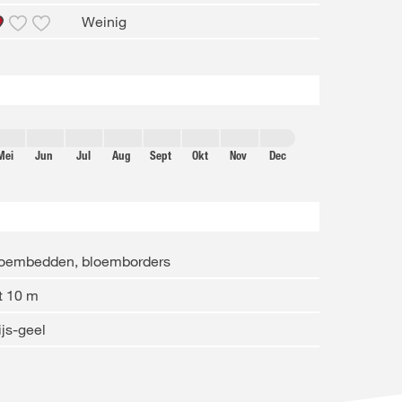
Weinig
Mei
Jun
Jul
Aug
Sept
Okt
Nov
Dec
loembedden, bloemborders
t 10 m
ijs-geel