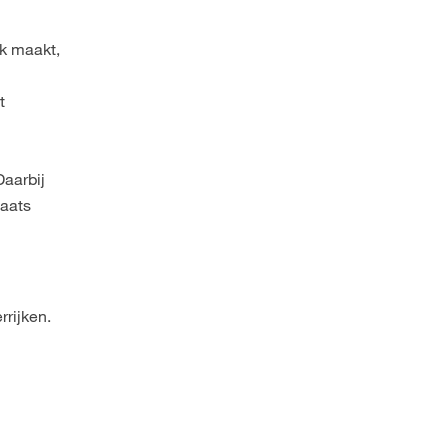
uk maakt,
t
Daarbij
laats
rijken.