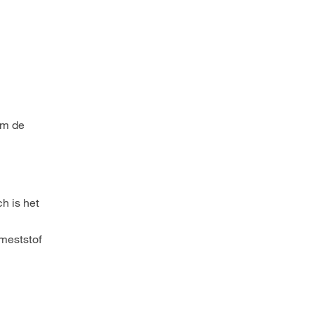
om de
h is het
 meststof