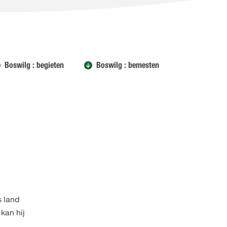
Boswilg : begieten
Boswilg : bemesten
s land
kan hij