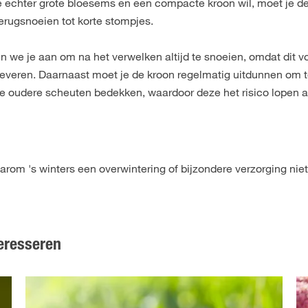
 je echter grote bloesems en een compacte kroon wil, moet je d
terugsnoeien tot korte stompjes.
n we je aan om na het verwelken altijd te snoeien, omdat dit v
leveren. Daarnaast moet je de kroon regelmatig uitdunnen om 
 oudere scheuten bedekken, waardoor deze het risico lopen a
arom 's winters een overwintering of bijzondere verzorging nie
eresseren