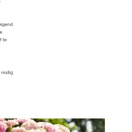
e
olgend
te
f te
t nodig