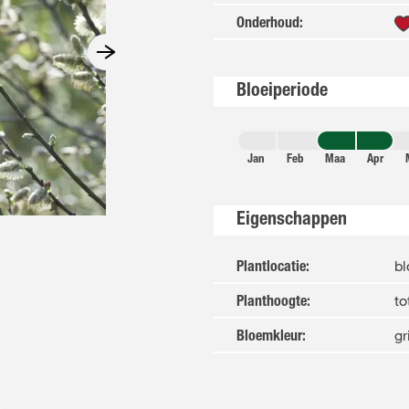
Onderhoud
:
Bloeiperiode
Jan
Feb
Maa
Apr
Eigenschappen
b
Plantlocatie
:
to
Planthoogte
:
gr
Bloemkleur
: