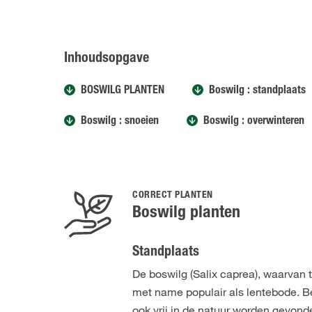
Inhoudsopgave
BOSWILG PLANTEN
Boswilg : standplaats
Boswilg : snoeien
Boswilg : overwinteren
CORRECT PLANTEN
Boswilg planten
Standplaats
De boswilg (Salix caprea), waarvan t
met name populair als lentebode. Be
ook vrij in de natuur worden gevond