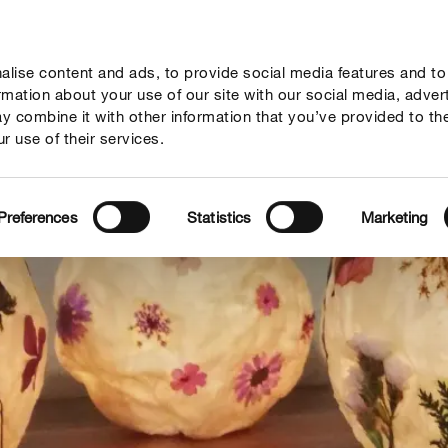
lise content and ads, to provide social media features and to
vies
Thema's
Tot je dienst
Onderneming
ormation about your use of our site with our social media, adver
y combine it with other information that you’ve provided to th
r use of their services.
Preferences
Statistics
Marketing