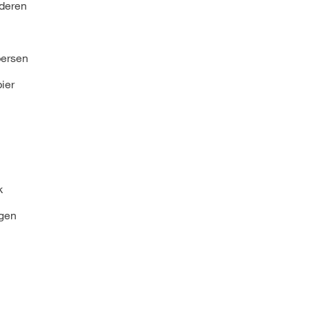
aderen
persen
ier
k
ogen