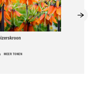
izerskroon
Tulp
MEER TONEN
MEER TONEN