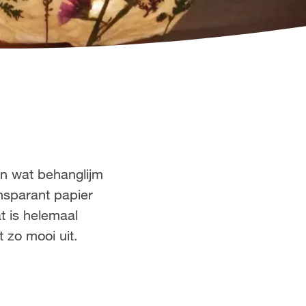
en wat behanglijm
ansparant papier
 is helemaal
 zo mooi uit.