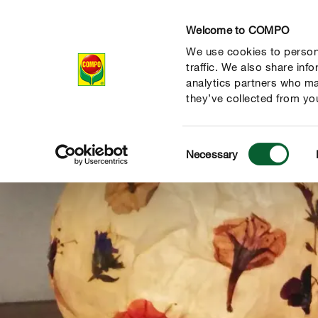
Welcome to COMPO
We use cookies to persona
Producten
Ad
traffic. We also share inf
analytics partners who ma
they’ve collected from you
Consent
Necessary
Selection
de natuur