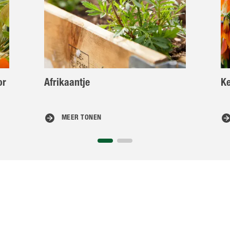
or
Afrikaantje
Ke
MEER TONEN