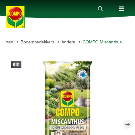
ducten
Bodembedekkers
Andere
COMPO Miscanthus
Producten
Advies
Thema's
Tot je dienst
Onderneming