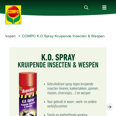
Wespen
COMPO K.O Spray Kruipende Insecten & Wespen
Producten
Advies
Thema's
Tot je dienst
Onderneming