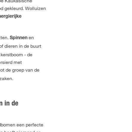
 De Kaukasische
od gekleurd. Wolluizen
ergierijke
jten.
en
Spinnen
 dieren in de buurt
e kerstboom - de
ersierd met
tot de groep van de
rzaken.
n in de
ldbomen een perfecte