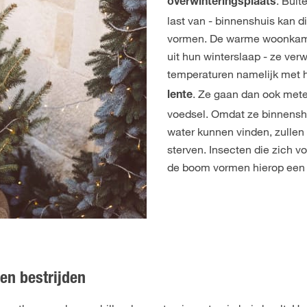
. Buit
overwinteringsplaats
last van - binnenshuis kan d
vormen. De warme woonkame
uit hun winterslaap - ze ve
temperaturen namelijk met 
. Ze gaan dan ook met
lente
voedsel. Omdat ze binnensh
water kunnen vinden, zullen 
sterven. Insecten die zich 
de boom vormen hierop een 
en bestrijden