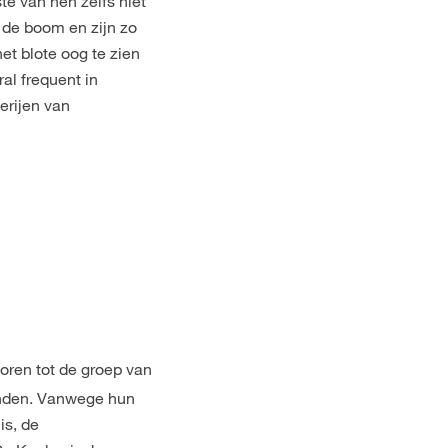
te van hen zelfs niet
 de boom en zijn zo
et blote oog te zien
ral frequent in
erijen van
oren tot de groep van
vinden. Vanwege hun
is, de