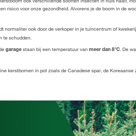
 kerstboom ook verschillende soorten insecten in huis haalt. H
n risico voor onze gezondheid. Alvorens je de boom in de woo
dt normaliter ook door de verkoper in je tuincentrum of kweker
om te schudden.
 de
staan bij een temperatuur van
. De w
garage
meer dan 8°C
leine kerstbomen in pot zoals de Canadese spar, de Koreaanse 