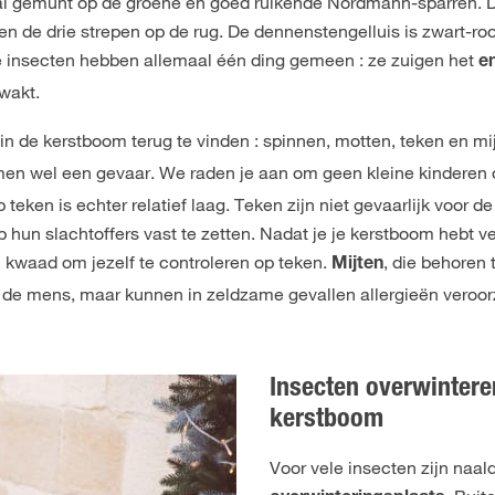
ral gemunt op de groene en goed ruikende Nordmann-sparren.
en de drie strepen op de rug. De dennenstengelluis is zwart-ro
ie insecten hebben allemaal één ding gemeen : ze zuigen het
en
wakt.
 in de kerstboom terug te vinden : spinnen, motten, teken en mi
en wel een gevaar. We raden je aan om geen kleine kinderen of
teken is echter relatief laag. Teken zijn niet gevaarlijk voor d
p hun slachtoffers vast te zetten. Nadat je je kerstboom hebt v
en kwaad om jezelf te controleren op teken.
, die behoren 
Mijten
r de mens, maar kunnen in zeldzame gevallen allergieën veroo
Insecten overwintere
kerstboom
Voor vele insecten zijn naa