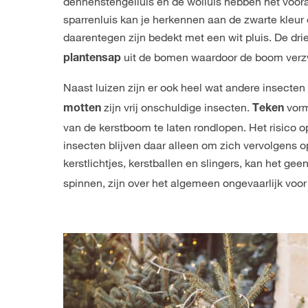
dennenstengelluis en de wolluis hebben het voo
sparrenluis kan je herkennen aan de zwarte kleur 
daarentegen zijn bedekt met een wit pluis. De dr
uit de bomen waardoor de boom verz
plantensap
Naast luizen zijn er ook heel wat andere insecten
zijn vrij onschuldige insecten.
vorm
motten
Teken
van de kerstboom te laten rondlopen. Het risico op 
insecten blijven daar alleen om zich vervolgens o
kerstlichtjes, kerstballen en slingers, kan het ge
spinnen, zijn over het algemeen ongevaarlijk voo