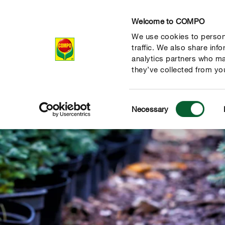
Welcome to COMPO
We use cookies to persona
Producten
Ad
traffic. We also share inf
analytics partners who ma
they’ve collected from you
Consent
Necessary
Selection
de natuur