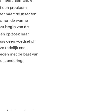
en heeft niemand er
it een probleem
r haalt de insecten
rwarren de warme
het
begin van de
een op zoek naar
uis geen voedsel of
ze redelijk snel
voeden met de bast van
uitzondering.