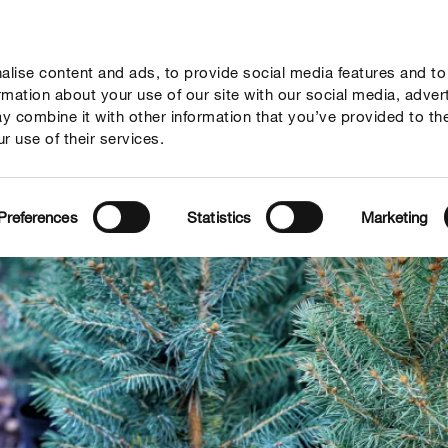
lise content and ads, to provide social media features and to
vies
Thema's
Tot je dienst
Onderneming
ormation about your use of our site with our social media, adver
y combine it with other information that you’ve provided to th
r use of their services.
Preferences
Statistics
Marketing