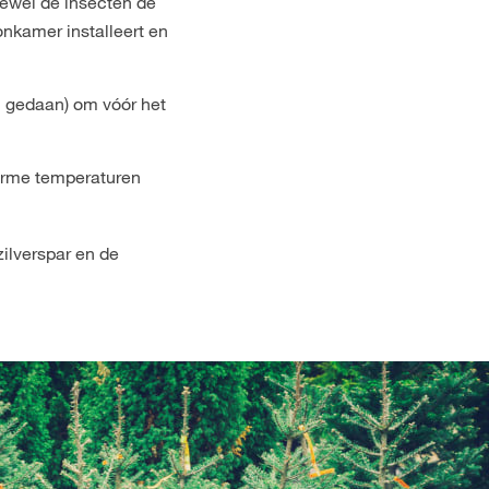
oewel de insecten de
nkamer installeert en
ij gedaan) om vóór het
arme temperaturen
zilverspar en de