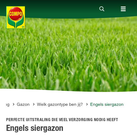
Producten
Advies
Thema's
Tot je dienst
rging
Gazon
Welk gazontype ben jij?
Engels siergazon
PERFECTE UITSTRALING DIE VEEL VERZORGING NODIG HEEFT
Onderneming
Engels siergazon