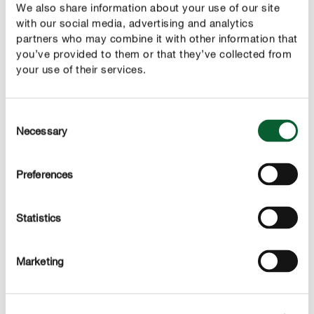
We also share information about your use of our site
with our social media, advertising and analytics
partners who may combine it with other information that
you’ve provided to them or that they’ve collected from
your use of their services.
Consent
Necessary
Selection
Mengsels met deze certificering hebben aandelen aan
Preferences
variëteiten en soorten die in hun toepassingsgebied zijn
getest en garant staan voor een hoge kwaliteit. Om er
zeker van te zijn dat je gazon het voortdurend tegen
Statistics
onkruid en mossen kan opnemen, moet het gekozen
grasmengsel zich bijzonder goed thuis voelen op de
Marketing
locatie. Maar maak je zich geen zorgen, want in ons
hoogwaardige assortiment van COMPO Graszaden is er
een optimaal afgestemd zaadmengsel voor iedere